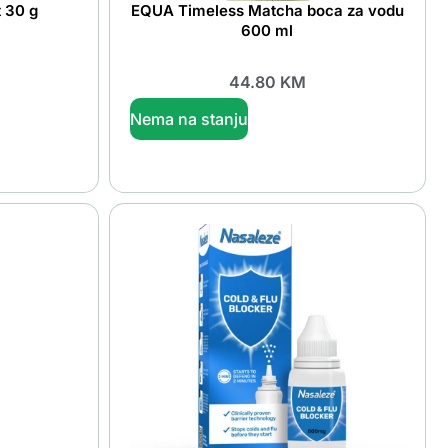
 30 g
EQUA Timeless Matcha boca za vodu
600 ml
44.80
KM
Nema na stanju