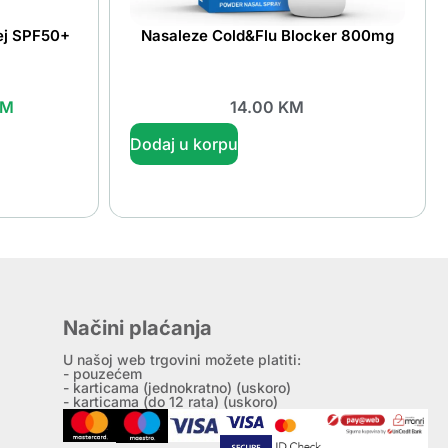
rej SPF50+
Nasaleze Cold&Flu Blocker 800mg
KM
14.00
KM
Dodaj u korpu
Načini plaćanja
U našoj web trgovini možete platiti:
- pouzećem
- karticama (jednokratno) (uskoro)
- karticama (do 12 rata) (uskoro)