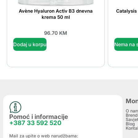
Avène Hyaluron Activ B3 dnevna
Catalysis
krema 50 ml
96.70
KM
Dodaj u korpu
Nema na s
Mon
O na
Brend
Pomoć i informacije
Savje
+387 33 592 520
Blog
Konta
Mail za upite o web narudžbama: