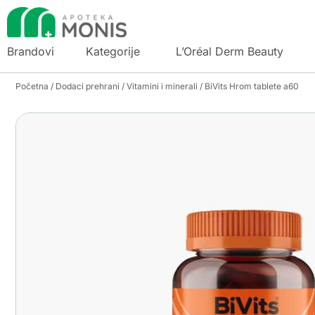
Brandovi
Kategorije
L’Oréal Derm Beauty
Početna
/
Dodaci prehrani
/
Vitamini i minerali
/ BiVits Hrom tablete a60