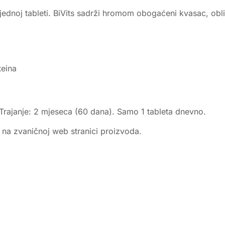
dnoj tableti. BiVits sadrži hromom obogaćeni kvasac, oblik
teina
Trajanje: 2 mjeseca (60 dana). Samo 1 tableta dnevno.
e na zvaničnoj web stranici proizvoda.