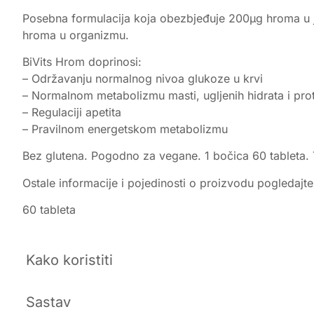
Posebna formulacija koja obezbjeđuje 200µg hroma u je
hroma u organizmu.
BiVits Hrom doprinosi:
– Održavanju normalnog nivoa glukoze u krvi
– Normalnom metabolizmu masti, ugljenih hidrata i pro
– Regulaciji apetita
– Pravilnom energetskom metabolizmu
Bez glutena. Pogodno za vegane. 1 bočica 60 tableta. 
Ostale informacije i pojedinosti o proizvodu pogledajt
60 tableta
Kako koristiti
Sastav