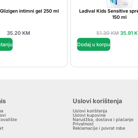
 Glizigen intimni gel 250 ml
Ladival Kids Sensitive sp
150 ml
35.20
KM
51.30
KM
35.91
tanju
Dodaj u korpu
is
Uslovi korištenja
ma
Uslovi korištenja
ovi
Uslovi kupovine
tovalište
Narudžba, dostava i plaćanje
Privatnost
kt
Reklamacije i povrat robe