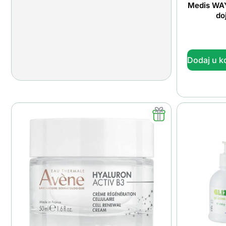
Medis WAY
do
Dodaj u k