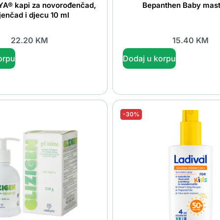
A® kapi za novorođenčad,
Bepanthen Baby mast
jenčad i djecu 10 ml
22.20
KM
15.40
KM
orpu
Dodaj u korpu
-30%