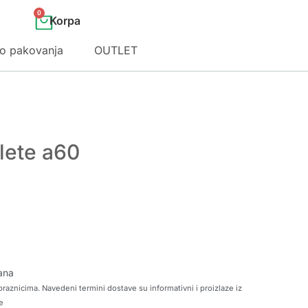
0
o pakovanja
OUTLET
lete a60
ana
raznicima. Navedeni termini dostave su informativni i proizlaze iz
e