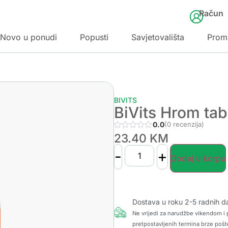
Račun
Novo u ponudi
Popusti
Savjetovališta
Prom
BIVITS
BiVits Hrom tab
0.0
(0 recenzija)
23.40
KM
-
+
Dodaj u korpu
Dostava u roku 2-5 radnih d
Ne vrijedi za narudžbe vikendom i p
pretpostavljenih termina brze pošt