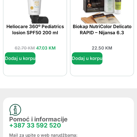
Heliocare 360º Pediatrics
Biokap NutriColor Delicato
losion SPF50 200 ml
RAPID – Nijansa 6.3
62.70
KM
47.03
KM
22.50
KM
Dodaj u korpu
Dodaj u korpu
Pomoć i informacije
+387 33 592 520
Mail za upite o web narudžbama: