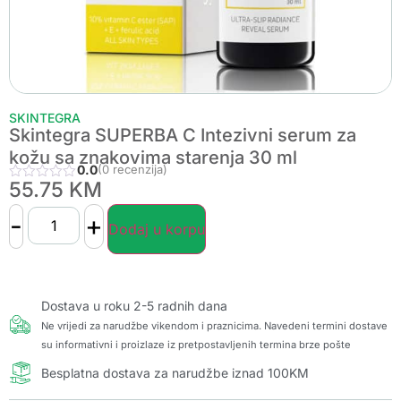
SKINTEGRA
Skintegra SUPERBA C Intezivni serum za
kožu sa znakovima starenja 30 ml
0.0
(0 recenzija)
55.75
KM
-
+
Dodaj u korpu
Dostava u roku 2-5 radnih dana
Ne vrijedi za narudžbe vikendom i praznicima. Navedeni termini dostave
su informativni i proizlaze iz pretpostavljenih termina brze pošte
Besplatna dostava za narudžbe iznad 100KM