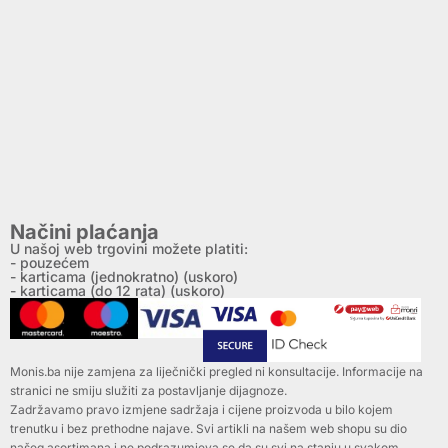
Načini plaćanja
U našoj web trgovini možete platiti:
- pouzećem
- karticama (jednokratno) (uskoro)
- karticama (do 12 rata) (uskoro)
Monis.ba nije zamjena za liječnički pregled ni konsultacije. Informacije na
stranici ne smiju služiti za postavljanje dijagnoze.
Zadržavamo pravo izmjene sadržaja i cijene proizvoda u bilo kojem
trenutku i bez prethodne najave. Svi artikli na našem web shopu su dio
našeg asortimana i ne podrazumjeva se da su svi na stanju u svakom