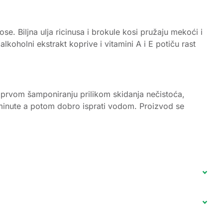
. Biljna ulja ricinusa i brokule kosi pružaju mekoći i
zalkoholni ekstrakt koprive i vitamini A i E potiču rast
v prvom šamponiranju prilikom skidanja nečistoća,
3 minute a potom dobro isprati vodom. Proizvod se