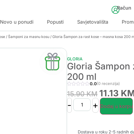
Račun
Novo u ponudi
Popusti
Savjetovališta
Prom
ose
/
Šamponi za masnu kosu
/ Gloria Šampon za rast kose – masna kosa 200 m
GLORIA
Gloria Šampon 
200 ml
0.0
(0 recenzija)
11.13
K
15.90
KM
-
+
Dodaj u korpu
Dostava u roku 2-5 radnih d