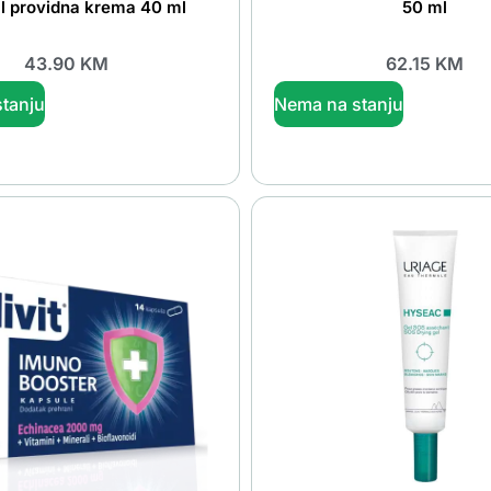
l providna krema 40 ml
50 ml
43.90
KM
62.15
KM
tanju
Nema na stanju