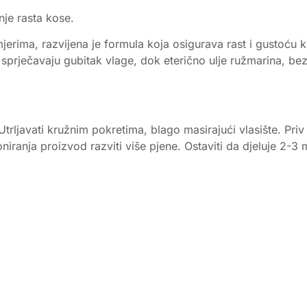
nje rasta kose.
ima, razvijena je formula koja osigurava rast i gustoću kose
te i sprječavaju gubitak vlage, dok eterično ulje ružmarina, be
Utrljavati kružnim pokretima, blago masirajući vlasište. Pri
iranja proizvod razviti više pjene. Ostaviti da djeluje 2-