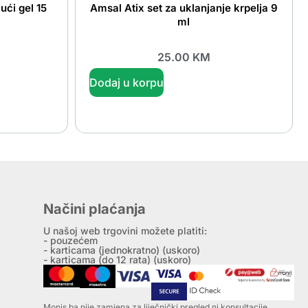
ći gel 15
Amsal Atix set za uklanjanje krpelja 9
ml
25.00
KM
Dodaj u korpu
Načini plaćanja
U našoj web trgovini možete platiti:
- pouzećem
- karticama (jednokratno) (uskoro)
- karticama (do 12 rata) (uskoro)
Monis.ba nije zamjena za liječnički pregled ni konsultacije.