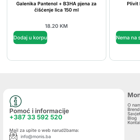
Galenika Pantenol + B3HA pjena za
Plivi
čišćenje lica 150 ml
18.20
KM
Dodaj u korpu
Nema na s
Mon
O na
Brend
Pomoć i informacije
Savje
+387 33 592 520
Blog
Konta
Mail za upite o web narudžbama:
info@monis.ba