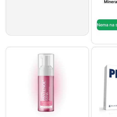
Minera
Nema na s