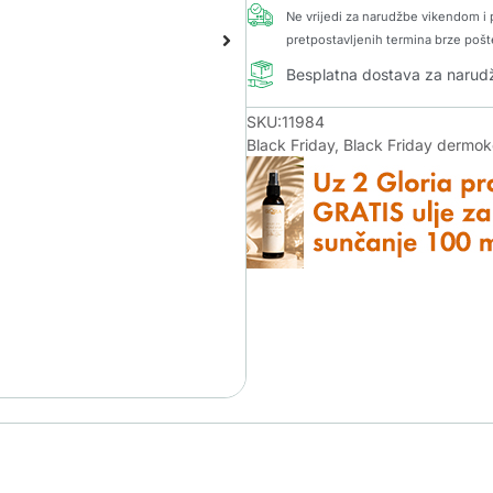
Ne vrijedi za narudžbe vikendom i p
pretpostavljenih termina brze pošt
Besplatna dostava za naru
SKU:11984
Black Friday
,
Black Friday dermo