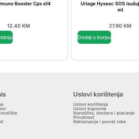
t Imuno Booster Cps a14
Uriage Hyseac SOS isušuju
ml
12.40
KM
27.60
KM
tanju
Dodaj u korpu
is
Uslovi korištenja
ma
Uslovi korištenja
ovi
Uslovi kupovine
tovalište
Narudžba, dostava i plaćanje
Privatnost
kt
Reklamacije i povrat robe