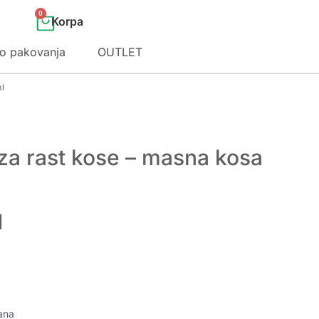
0
o pakovanja
OUTLET
l
za rast kose – masna kosa
M
ana