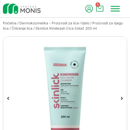
0
Početna
/
Dermokozmetika - Proizvodi za lice i tijelo
/
Proizvodi za njegu
lica
/
Čišćenje lica
/ Skinlick Kindwash Cica čistač 200 ml