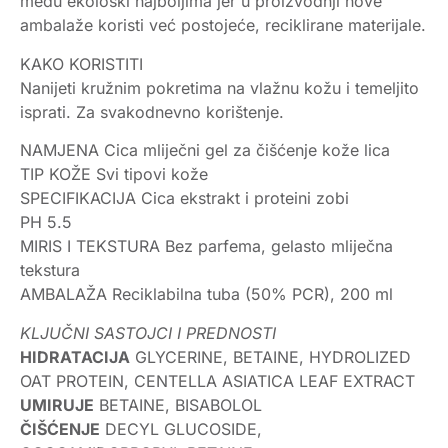
među ekološki najboljima jer u proizvodnji nove
ambalaže koristi već postojeće, reciklirane materijale.
KAKO KORISTITI
Nanijeti kružnim pokretima na vlažnu kožu i temeljito
isprati. Za svakodnevno korištenje.
NAMJENA Cica mliječni gel za čišćenje kože lica
TIP KOŽE Svi tipovi kože
SPECIFIKACIJA Cica ekstrakt i proteini zobi
PH 5.5
MIRIS I TEKSTURA Bez parfema, gelasto mliječna
tekstura
AMBALAŽA Reciklabilna tuba (50% PCR), 200 ml
KLJUČNI SASTOJCI I PREDNOSTI
HIDRATACIJA
GLYCERINE, BETAINE, HYDROLIZED
OAT PROTEIN, CENTELLA ASIATICA LEAF EXTRACT
UMIRUJE
BETAINE, BISABOLOL
ČIŠĆENJE
DECYL GLUCOSIDE,