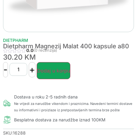
DIETPHARM
Dietpharm Magnezij Malat 400 kapsule a80
0.0
(0 recenzija)
30.20
KM
-
+
Dodaj u korpu
Dostava u roku 2-5 radnih dana
Ne vrijedi za narudžbe vikendom i praznicima. Navedeni termini dostave
su informativni i proizlaze iz pretpostavljenih termina brze pošte
Besplatna dostava za narudžbe iznad 100KM
SKU:16288