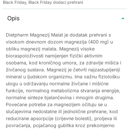
Black Friday
,
Black Friday dodaci prehrani
Opis
Dietpharm Magnezij Malat je dodatak prehrani s
visokom dnevnom dozom magnezija (400 mg) u
obliku magnezij malata. Magnezij visoke
bioraspoloživosti namijenjen fizički aktivnim
osobama, kod kroničnog umora, za zdravlje mišića i
živčanog sustava. Magnezij je četvrti najzastupljeniji
mineral u ljudskom organizmu. Ima važnu fiziološku
ulogu u održavanju normalne živčane i mišićne
funkcije, normalnog metabolizma stvaranja energije,
normalne sinteze bjelančevina i mnogim drugima.
Povećane potrebe za magnezijem očituju se u
slučajevima nedostatne ili jednolične prehrane, kod
reducirane apsorpcije (crijevne bolesti), proljeva ili
povraćanja, pojačanog gubitka kroz prekomjerno