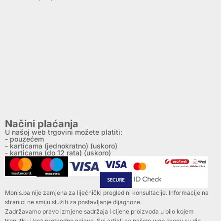
Načini plaćanja
U našoj web trgovini možete platiti:
- pouzećem
- karticama (jednokratno) (uskoro)
- karticama (do 12 rata) (uskoro)
Monis.ba nije zamjena za liječnički pregled ni konsultacije. Informacije na
stranici ne smiju služiti za postavljanje dijagnoze.
Zadržavamo pravo izmjene sadržaja i cijene proizvoda u bilo kojem
trenutku i bez prethodne najave. Svi artikli na našem web shopu su dio