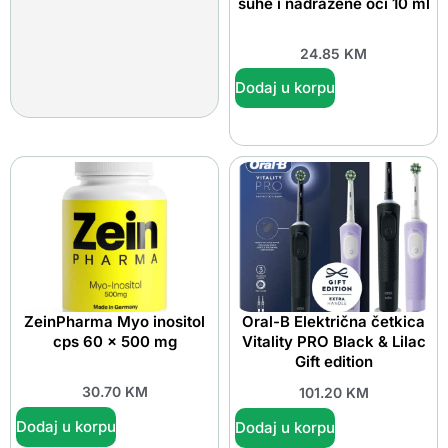
suhe i nadražene oči 10 ml
24.85
KM
Dodaj u korpu
ZeinPharma Myo inositol
Oral-B Električna četkica
cps 60 x 500 mg
Vitality PRO Black & Lilac
Gift edition
30.70
KM
101.20
KM
Dodaj u korpu
Dodaj u korpu