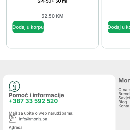
SPF50+ 50 ml
52.50
KM
Dodaj u korpu
Dodaj u k
Mon
O na
Brend
Pomoć i informacije
Savje
+387 33 592 520
Blog
Konta
Mail za upite o web narudžbama:
info@monis.ba
Adresa