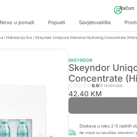
Račun
Novo u ponudi
Popusti
Savjetovališta
Prom
ca
/
Hidratacija lica
/ Skeyndor Uniqcure Intensive Hydrating Concentrate (Hidra
SKEYNDOR
Skeyndor Uniqc
Concentrate (Hi
0.0
(0 recenzija)
42.40
KM
Dostava u roku 2-5 radnih d
Ne vrijedi za narudžbe vikendom i p