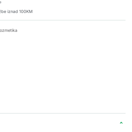
e
džbe iznad 100KM
kozmetika