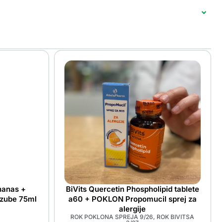
nanas +
BiVits Quercetin Phospholipid tablete
 zube 75ml
a60 + POKLON Propomucil sprej za
alergije
ROK POKLONA SPREJA 9/26, ROK BIVITSA