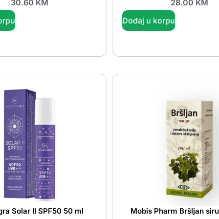
30.60
KM
28.00
KM
orpu
Dodaj u korpu
gra Solar II SPF50 50 ml
Mobis Pharm Bršljan sir