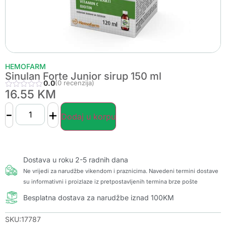
HEMOFARM
Sinulan Forte Junior sirup 150 ml
0.0
(0 recenzija)
16.55
KM
-
+
Dodaj u korpu
Dostava u roku 2-5 radnih dana
Ne vrijedi za narudžbe vikendom i praznicima. Navedeni termini dostave
su informativni i proizlaze iz pretpostavljenih termina brze pošte
Besplatna dostava za narudžbe iznad 100KM
SKU:17787