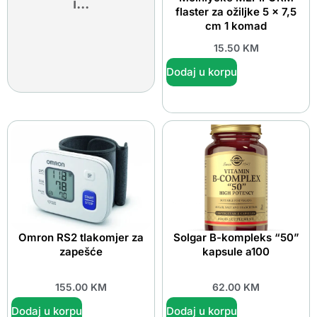
i...
flaster za ožiljke 5 x 7,5
cm 1 komad
15.50
KM
Dodaj u korpu
Omron RS2 tlakomjer za
Solgar B-kompleks “50”
zapešće
kapsule a100
155.00
KM
62.00
KM
Dodaj u korpu
Dodaj u korpu