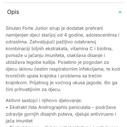
Opis
Sinulan Forte Junior sirup je dodatak prehrani
namijenjen djeci starijoj od 4 godine, adolescentima i
odraslima. Zahvaljujući pažljivo odabranoj
kombinaciji biljnih ekstrakata, vitamina C i biotina,
pomaže u jačanju imuniteta, olakšava disanje i
ublažava tegobe kašlja. Posebno je pogodan za
djecu sklonu čestim respiratornim infekcijama, te kod
hroničnih upala krajnika i problema sa trećim
krajnikom. Prijatnog je voćnog ukusa jagode, što ga
čini prihvatljivim za djecu.
Aktivni sastojci i njihovo djelovanje:
• Ekstrakt lista Andrographis paniculata – podržava
zdravlje gornjih disajnih puteva, djeluje antivirusno i
jača imunitet