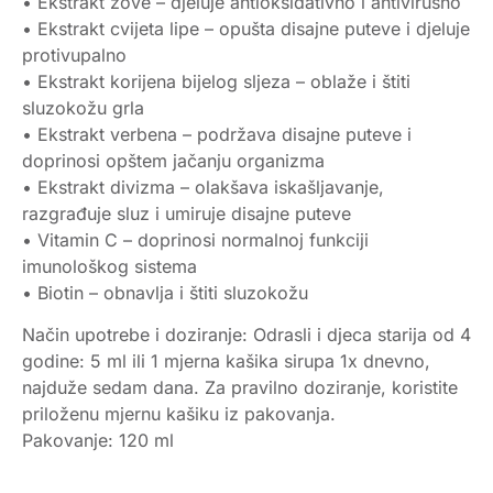
• Ekstrakt zove – djeluje antioksidativno i antivirusno
• Ekstrakt cvijeta lipe – opušta disajne puteve i djeluje
protivupalno
• Ekstrakt korijena bijelog sljeza – oblaže i štiti
sluzokožu grla
• Ekstrakt verbena – podržava disajne puteve i
doprinosi opštem jačanju organizma
• Ekstrakt divizma – olakšava iskašljavanje,
razgrađuje sluz i umiruje disajne puteve
• Vitamin C – doprinosi normalnoj funkciji
imunološkog sistema
• Biotin – obnavlja i štiti sluzokožu
Način upotrebe i doziranje: Odrasli i djeca starija od 4
godine: 5 ml ili 1 mjerna kašika sirupa 1x dnevno,
najduže sedam dana. Za pravilno doziranje, koristite
priloženu mjernu kašiku iz pakovanja.
Pakovanje: 120 ml