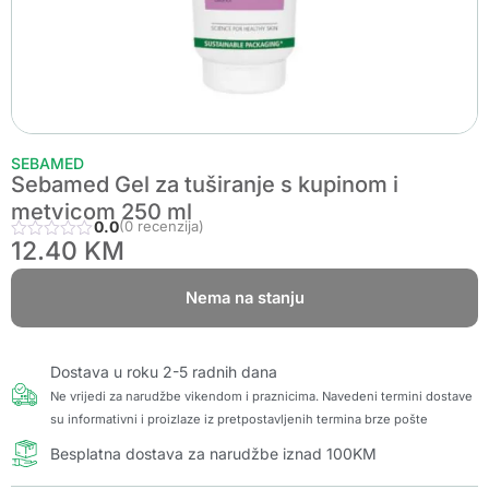
SEBAMED
Sebamed Gel za tuširanje s kupinom i
metvicom 250 ml
0.0
(0 recenzija)
12.40
KM
Nema na stanju
Dostava u roku 2-5 radnih dana
Ne vrijedi za narudžbe vikendom i praznicima. Navedeni termini dostave
su informativni i proizlaze iz pretpostavljenih termina brze pošte
Besplatna dostava za narudžbe iznad 100KM