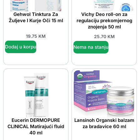
Gehwol Tinktura Za
Vichy Deo roll-on za
Žuljeve I Kurje Oči 15 ml
regulaciju prekomjernog
znojenja 50 ml
19.75
KM
25.70
KM
Dodaj u korpu
Nema na stanju
Eucerin DERMOPURE
Lansinoh Organski balzam
CLINICAL Matirajući fluid
za bradavice 60 ml
40 ml