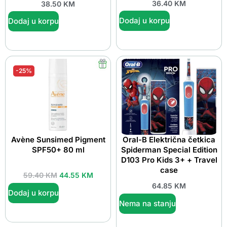
36.40
KM
38.50
KM
Dodaj u korpu
Dodaj u korpu
-25%
Avène Sunsimed Pigment
Oral-B Električna četkica
SPF50+ 80 ml
Spiderman Special Edition
D103 Pro Kids 3+ + Travel
case
59.40
KM
44.55
KM
64.85
KM
Dodaj u korpu
Nema na stanju