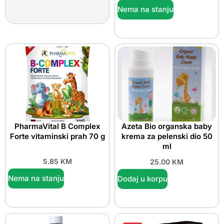
Nema na stanju
PharmaVital B Complex
Azeta Bio organska baby
Forte vitaminski prah 70 g
krema za pelenski dio 50
ml
5.85
KM
25.00
KM
Nema na stanju
Dodaj u korpu