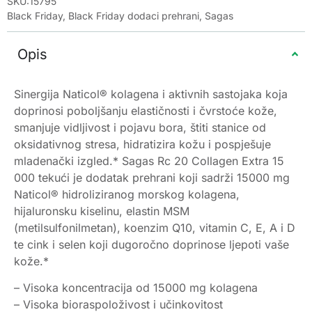
SKU:15795
Black Friday
,
Black Friday dodaci prehrani
,
Sagas
Opis
Sinergija Naticol® kolagena i aktivnih sastojaka koja
doprinosi poboljšanju elastičnosti i čvrstoće kože,
smanjuje vidljivost i pojavu bora, štiti stanice od
oksidativnog stresa, hidratizira kožu i pospješuje
mladenački izgled.* Sagas Rc 20 Collagen Extra 15
000 tekući je dodatak prehrani koji sadrži 15000 mg
Naticol® hidroliziranog morskog kolagena,
hijaluronsku kiselinu, elastin MSM
(metilsulfonilmetan), koenzim Q10, vitamin C, E, A i D
te cink i selen koji dugoročno doprinose ljepoti vaše
kože.*
– Visoka koncentracija od 15000 mg kolagena
– Visoka bioraspoloživost i učinkovitost