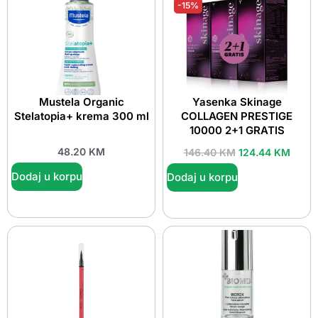
-15%
Mustela Organic
Yasenka Skinage
Stelatopia+ krema 300 ml
COLLAGEN PRESTIGE
10000 2+1 GRATIS
48.20
KM
146.40
KM
124.44
KM
Dodaj u korpu
Dodaj u korpu