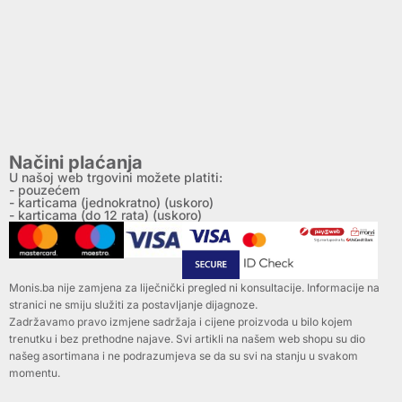
Načini plaćanja
U našoj web trgovini možete platiti:
- pouzećem
- karticama (jednokratno) (uskoro)
- karticama (do 12 rata) (uskoro)
Monis.ba nije zamjena za liječnički pregled ni konsultacije. Informacije na
stranici ne smiju služiti za postavljanje dijagnoze.
Zadržavamo pravo izmjene sadržaja i cijene proizvoda u bilo kojem
trenutku i bez prethodne najave. Svi artikli na našem web shopu su dio
našeg asortimana i ne podrazumjeva se da su svi na stanju u svakom
momentu.