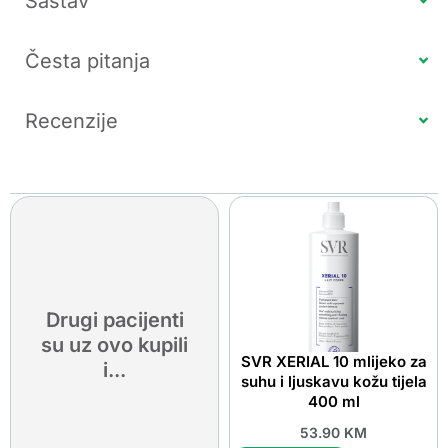
Sastav
Česta pitanja
Recenzije
Drugi pacijenti
su uz ovo kupili
SVR XERIAL 10 mlijeko za
i...
suhu i ljuskavu kožu tijela
400 ml
53.90
KM