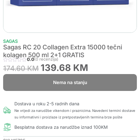
SAGAS
Sagas RC 20 Collagen Extra 15000 tečni
kolagen 500 ml 2+1 GRATIS
0.0
(0 recenzija)
139.68
KM
174.60
KM
Nema na stanju
Dostava u roku 2-5 radnih dana
Ne vrijedi za narudžbe vikendom i praznicima. Navedeni termini dostave
su informativni i proizlaze iz pretpostavljenih termina brze pošte
Besplatna dostava za narudžbe iznad 100KM