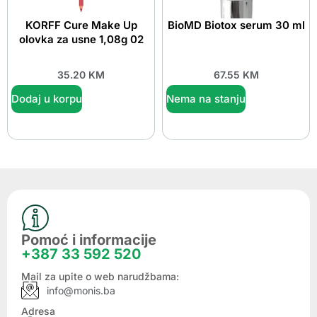
KORFF Cure Make Up
BioMD Biotox serum 30 ml
olovka za usne 1,08g 02
35.20
KM
67.55
KM
Dodaj u korpu
Nema na stanju
Pomoć i informacije
+387 33 592 520
Mail za upite o web narudžbama:
info@monis.ba
Adresa