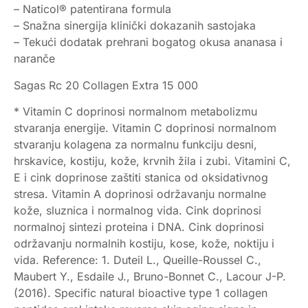
– Naticol® patentirana formula
– Snažna sinergija klinički dokazanih sastojaka
– Tekući dodatak prehrani bogatog okusa ananasa i
naranče
Sagas Rc 20 Collagen Extra 15 000
* Vitamin C doprinosi normalnom metabolizmu
stvaranja energije. Vitamin C doprinosi normalnom
stvaranju kolagena za normalnu funkciju desni,
hrskavice, kostiju, kože, krvnih žila i zubi. Vitamini C,
E i cink doprinose zaštiti stanica od oksidativnog
stresa. Vitamin A doprinosi održavanju normalne
kože, sluznica i normalnog vida. Cink doprinosi
normalnoj sintezi proteina i DNA. Cink doprinosi
održavanju normalnih kostiju, kose, kože, noktiju i
vida. Reference: 1. Duteil L., Queille-Roussel C.,
Maubert Y., Esdaile J., Bruno-Bonnet C., Lacour J-P.
(2016). Specific natural bioactive type 1 collagen