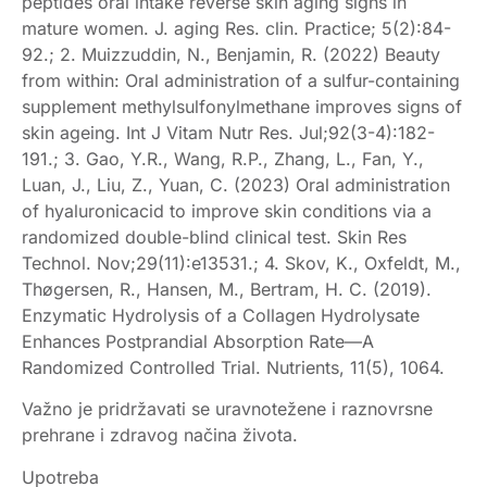
peptides oral intake reverse skin aging signs in
mature women. J. aging Res. clin. Practice; 5(2):84-
92.; 2. Muizzuddin, N., Benjamin, R. (2022) Beauty
from within: Oral administration of a sulfur-containing
supplement methylsulfonylmethane improves signs of
skin ageing. Int J Vitam Nutr Res. Jul;92(3-4):182-
191.; 3. Gao, Y.R., Wang, R.P., Zhang, L., Fan, Y.,
Luan, J., Liu, Z., Yuan, C. (2023) Oral administration
of hyaluronicacid to improve skin conditions via a
randomized double-blind clinical test. Skin Res
Technol. Nov;29(11):e13531.; 4. Skov, K., Oxfeldt, M.,
Thøgersen, R., Hansen, M., Bertram, H. C. (2019).
Enzymatic Hydrolysis of a Collagen Hydrolysate
Enhances Postprandial Absorption Rate—A
Randomized Controlled Trial. Nutrients, 11(5), 1064.
Važno je pridržavati se uravnotežene i raznovrsne
prehrane i zdravog načina života.
Upotreba