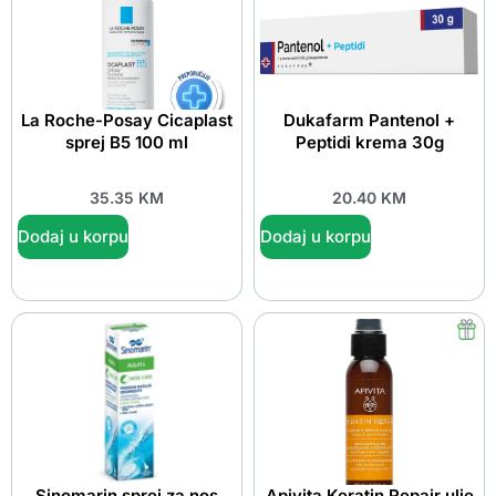
La Roche-Posay Cicaplast
Dukafarm Pantenol +
sprej B5 100 ml
Peptidi krema 30g
35.35
KM
20.40
KM
Dodaj u korpu
Dodaj u korpu
Sinomarin sprej za nos
Apivita Keratin Repair ulje