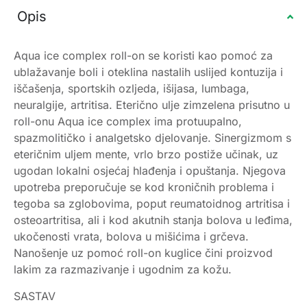
Opis
Aqua ice complex roll-on se koristi kao pomoć za
ublažavanje boli i oteklina nastalih uslijed kontuzija i
iščašenja, sportskih ozljeda, išijasa, lumbaga,
neuralgije, artritisa. Eterično ulje zimzelena prisutno u
roll-onu Aqua ice complex ima protuupalno,
spazmolitičko i analgetsko djelovanje. Sinergizmom s
eteričnim uljem mente, vrlo brzo postiže učinak, uz
ugodan lokalni osjećaj hlađenja i opuštanja. Njegova
upotreba preporučuje se kod kroničnih problema i
tegoba sa zglobovima, poput reumatoidnog artritisa i
osteoartritisa, ali i kod akutnih stanja bolova u leđima,
ukočenosti vrata, bolova u mišićima i grčeva.
Nanošenje uz pomoć roll-on kuglice čini proizvod
lakim za razmazivanje i ugodnim za kožu.
SASTAV