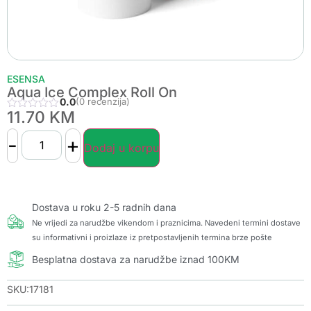
ESENSA
Aqua Ice Complex Roll On
0.0
(0 recenzija)
11.70
KM
-
+
Dodaj u korpu
Dostava u roku 2-5 radnih dana
Ne vrijedi za narudžbe vikendom i praznicima. Navedeni termini dostave
su informativni i proizlaze iz pretpostavljenih termina brze pošte
Besplatna dostava za narudžbe iznad 100KM
SKU:17181