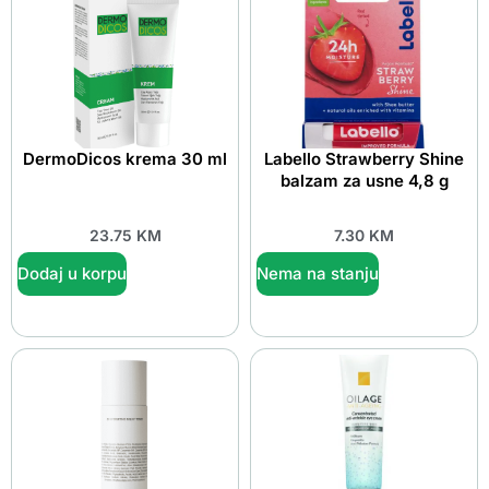
DermoDicos krema 30 ml
Labello Strawberry Shine
balzam za usne 4,8 g
23.75
KM
7.30
KM
Dodaj u korpu
Nema na stanju