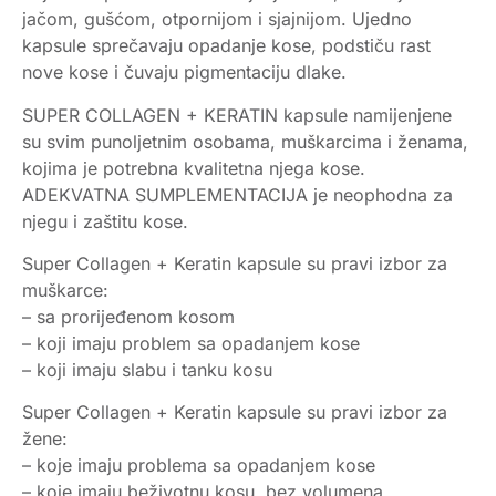
jačom, gušćom, otpornijom i sjajnijom. Ujedno
kapsule sprečavaju opadanje kose, podstiču rast
nove kose i čuvaju pigmentaciju dlake.
SUPER COLLAGEN + KERATIN kapsule namijenjene
su svim punoljetnim osobama, muškarcima i ženama,
kojima je potrebna kvalitetna njega kose.
ADEKVATNA SUMPLEMENTACIJA je neophodna za
njegu i zaštitu kose.
Super Collagen + Keratin kapsule su pravi izbor za
muškarce:
– sa prorijeđenom kosom
– koji imaju problem sa opadanjem kose
– koji imaju slabu i tanku kosu
Super Collagen + Keratin kapsule su pravi izbor za
žene:
– koje imaju problema sa opadanjem kose
– koje imaju beživotnu kosu, bez volumena