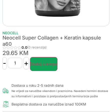
NEOCELL
Neocell Super Collagen + Keratin kapsule
a60
0.0
(0 recenzija)
29.65
KM
-
+
Dodaj u korpu
Dostava u roku 2-5 radnih dana
Ne vrijedi za narudžbe vikendom i praznicima. Navedeni termini dostave
su informativni i proizlaze iz pretpostavljenih termina brze pošte
Besplatna dostava za narudžbe iznad 100KM