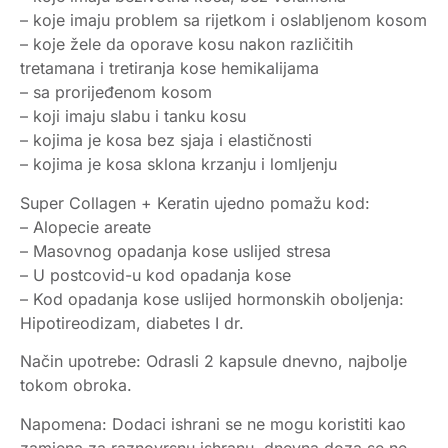
– koje imaju problem sa rijetkom i oslabljenom kosom
– koje žele da oporave kosu nakon različitih
tretamana i tretiranja kose hemikalijama
– sa prorijeđenom kosom
– koji imaju slabu i tanku kosu
– kojima je kosa bez sjaja i elastičnosti
– kojima je kosa sklona krzanju i lomljenju
Super Collagen + Keratin ujedno pomažu kod:
– Alopecie areate
– Masovnog opadanja kose uslijed stresa
– U postcovid-u kod opadanja kose
– Kod opadanja kose uslijed hormonskih oboljenja:
Hipotireodizam, diabetes I dr.
Način upotrebe: Odrasli 2 kapsule dnevno, najbolje
tokom obroka.
Napomena: Dodaci ishrani se ne mogu koristiti kao
zamjena za raznovrsnu ishranu, dnevna doza se ne