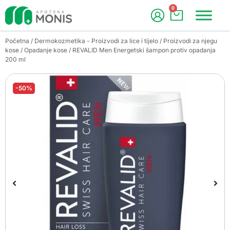
0
Početna
/
Dermokozmetika - Proizvodi za lice i tijelo
/
Proizvodi za njegu
kose
/
Opadanje kose
/ REVALID Men Energetski šampon protiv opadanja
200 ml
-50%