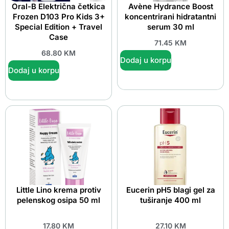
Oral-B Električna četkica
Avène Hydrance Boost
Frozen D103 Pro Kids 3+
koncentrirani hidratantni
Special Edition + Travel
serum 30 ml
Case
71.45
KM
68.80
KM
Dodaj u korpu
Dodaj u korpu
Little Lino krema protiv
Eucerin pH5 blagi gel za
pelenskog osipa 50 ml
tuširanje 400 ml
17.80
KM
27.10
KM