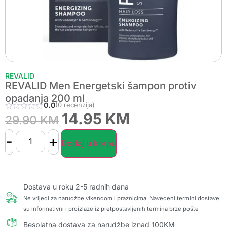
REVALID
REVALID Men Energetski šampon protiv
opadanja 200 ml
0.0
(0 recenzija)
14.95
KM
29.90
KM
-
+
Dodaj u korpu
Dostava u roku 2-5 radnih dana
Ne vrijedi za narudžbe vikendom i praznicima. Navedeni termini dostave
su informativni i proizlaze iz pretpostavljenih termina brze pošte
Besplatna dostava za narudžbe iznad 100KM