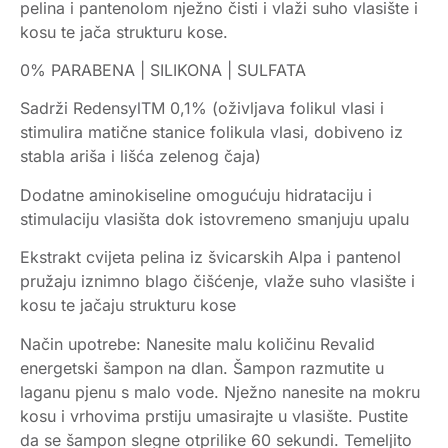
pelina i pantenolom nježno čisti i vlaži suho vlasište i
kosu te jača strukturu kose.
0% PARABENA | SILIKONA | SULFATA
Sadrži RedensylTM 0,1% (oživljava folikul vlasi i
stimulira matične stanice folikula vlasi, dobiveno iz
stabla ariša i lišća zelenog čaja)
Dodatne aminokiseline omogućuju hidrataciju i
stimulaciju vlasišta dok istovremeno smanjuju upalu
Ekstrakt cvijeta pelina iz švicarskih Alpa i pantenol
pružaju iznimno blago čišćenje, vlaže suho vlasište i
kosu te jačaju strukturu kose
Način upotrebe: Nanesite malu količinu Revalid
energetski šampon na dlan. Šampon razmutite u
laganu pjenu s malo vode. Nježno nanesite na mokru
kosu i vrhovima prstiju umasirajte u vlasište. Pustite
da se šampon slegne otprilike 60 sekundi. Temeljito