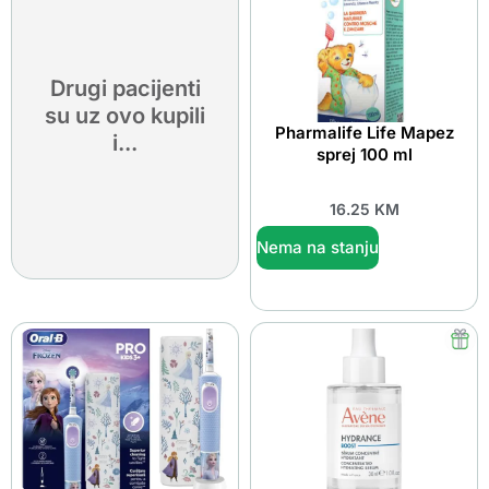
Drugi pacijenti
su uz ovo kupili
Pharmalife Life Mapez
i...
sprej 100 ml
16.25
KM
Nema na stanju