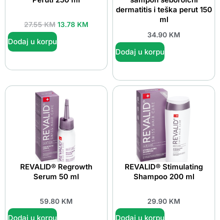
dermatitis i teška perut 150
ml
27.55
KM
13.78
KM
34.90
KM
Dodaj u korpu
Dodaj u korpu
REVALID® Regrowth
REVALID® Stimulating
Serum 50 ml
Shampoo 200 ml
59.80
KM
29.90
KM
Dodaj u korpu
Dodaj u korpu