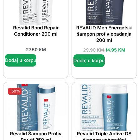
Revalid Bond Repair
REVALID Men Energetski
Conditioner 200 ml
šampon protiv opadanja
200 ml
27.50
KM
29.90
KM
14.95
KM
Dodaj u korpu
Dodaj u korpu
-50%
Revalid Šampon Protiv
Revalid Triple Active DS
Peruti 250 ml
šampon seboroični