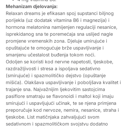
Mehanizam djelovanja:
Relaxan dreams je efikasan spoj supstanci biljnog
porijekla (uz dodatak vitamina B6 i magnezija) i
hormona melatonina namijenjen regulaciji nesanice,
isprekidanog sna te poremećaja sna uslijed nagle
promjene vremenskih zona. Djeluje umirujuće i
opuštajuće te omogućuje brže uspavljivanje i
smanjenu učestalost buđenja tokom noći.
Odoljen se koristi kod nervne napetosti, tjeskobe,
razdražljivosti i stresa a ispoljava sedativno
(smirujuće) i spazmolitičko dejstvo (opuštanje
mišića). Olakšava uspavljivanje i poboljšava kvalitet i
trajanje sna. Najvažnijim ljekovitim sastojcima
pasiflore smatraju se flavonoidi i maltol koji imaju
smirujući i uspavljujući učinak, te se njena primjena
preporučuje kod nervoze, nemira, nesanice, straha i
tjeskobe. List matičnjaka zahvaljujući svom
sedativnom i spazmolitičkom svojstvu dodatno