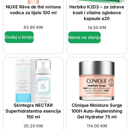
NUXE Rêve de thé mirisna
Herbiko K2D3 – za zdrave
vodica za tijelo 100 ml
kosti i vitalne zglobove
kapsule a20
83.80
KM
14.50
KM
Dodaj u korpu
Nema na stanju
Skintegra NECTAR
Clinique Moisture Surge
Superhidratantna esencija
100H Auto-Replenishing
150 ml
Gel Hydrator 75 ml
35.20
KM
114.00
KM