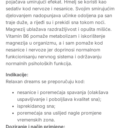
pojačava umirujući efekat. Hmelj se koristi kao
sedativ kod nervoze i nesanice. Svojim smirujućim
djelovanjem nadopunjava učinke odoljena pa san
traje duže, a rijeđi su i prekidi sna tokom noći.
Magnezij ublažava razdražljivost i opušta mišiće.
Vitamin B6 pomaže metabolizam i iskorištenje
magnezija u organizmu, a i sam pomaže kod
nesanice i nervoze jer doprinosi normalnom
funkcionisanju nervnog sistema i održavanju
normalnih psiholoških funkcija.
Indikacije:
Relaxan dreams se preporučuju kod:
nesanice i poremećaja spavanja (olakšava
uspavljivanje i poboljšava kvalitet sna);
isprekidanog sna;
poremećaja sna uslijed nagle promjene
vremenskih zona.
Doziranje i način primjene: