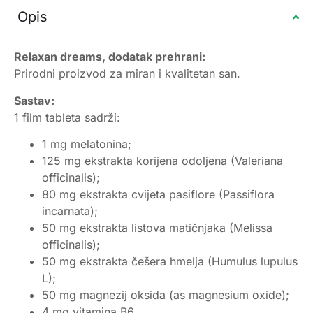
Opis
Relaxan dreams, dodatak prehrani:
Prirodni proizvod za miran i kvalitetan san.
Sastav:
1 film tableta sadrži:
1 mg melatonina;
125 mg ekstrakta korijena odoljena (Valeriana
officinalis);
80 mg ekstrakta cvijeta pasiflore (Passiflora
incarnata);
50 mg ekstrakta listova matičnjaka (Melissa
officinalis);
50 mg ekstrakta češera hmelja (Humulus lupulus
L);
50 mg magnezij oksida (as magnesium oxide);
4 mg vitamina B6.