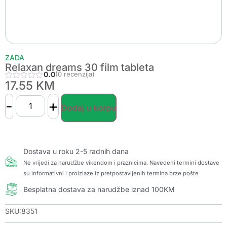
ZADA
Relaxan dreams 30 film tableta
0.0
(0 recenzija)
17.55
KM
-
+
Dodaj u korpu
Dostava u roku 2-5 radnih dana
Ne vrijedi za narudžbe vikendom i praznicima. Navedeni termini dostave
su informativni i proizlaze iz pretpostavljenih termina brze pošte
Besplatna dostava za narudžbe iznad 100KM
SKU:8351