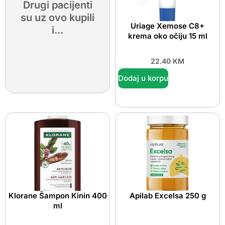
Drugi pacijenti
su uz ovo kupili
Uriage Xemose C8+
i...
krema oko očiju 15 ml
22.40
KM
Dodaj u korpu
Klorane Šampon Kinin 400
Apilab Excelsa 250 g
ml