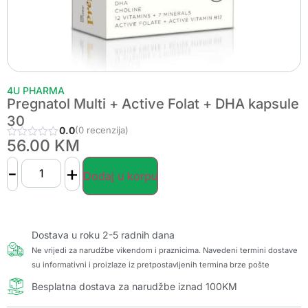
4U PHARMA
Pregnatol Multi + Active Folat + DHA kapsule
30
0.0
(0 recenzija)
56.00
KM
-
+
Dodaj u korpu
Dostava u roku 2-5 radnih dana
Ne vrijedi za narudžbe vikendom i praznicima. Navedeni termini dostave
su informativni i proizlaze iz pretpostavljenih termina brze pošte
Besplatna dostava za narudžbe iznad 100KM