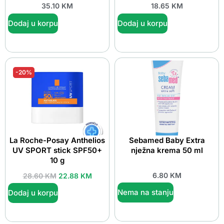
35.10
KM
18.65
KM
Dodaj u korpu
Dodaj u korpu
-20%
La Roche-Posay Anthelios
Sebamed Baby Extra
UV SPORT stick SPF50+
nježna krema 50 ml
10 g
6.80
KM
28.60
KM
22.88
KM
Nema na stanju
Dodaj u korpu