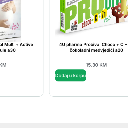
l Multi + Active
4U pharma Probival Choco + C +
sule a30
čokoladni medvjedići a20
KM
15.30
KM
Dodaj u korpu