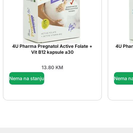
4U Pharma Pregnatol Active Folate +
4U Pha
Vit B12 kapsule a30
13.80
KM
Nema na stanju
Nema na