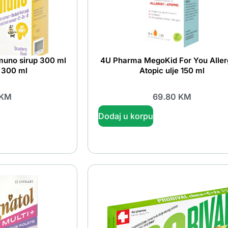
muno sirup 300 ml
4U Pharma MegoKid For You Aller
 300 ml
Atopic ulje 150 ml
KM
69.80
KM
Dodaj u korpu