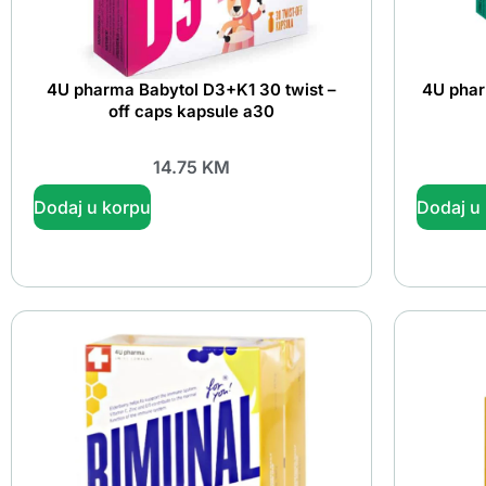
4U pharma Babytol D3+K1 30 twist –
4U phar
off caps kapsule a30
14.75
KM
Dodaj u korpu
Dodaj u