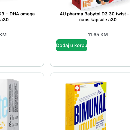
 D3 + DHA omega
4U pharma Babytol D3 30 twist – 
 a30
caps kapsule a30
KM
11.65
KM
Dodaj u korpu