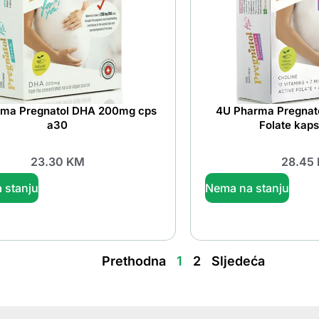
rma Pregnatol DHA 200mg cps
4U Pharma Pregnato
a30
Folate kap
23.30
KM
28.45
 stanju
Nema na stanju
Prethodna
1
2
Sljedeća