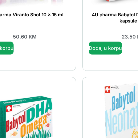
arma Viranto Shot 10 x 15 ml
4U pharma Babytol
kapsule
50.60
KM
23.50
 korpu
Dodaj u korpu