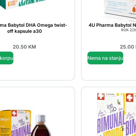
ma Babytol DHA Omega twist-
4U Pharma Babytol N
ROK 2/2
off kapsule a30
20.50
KM
25.00
 korpu
Nema na stanju