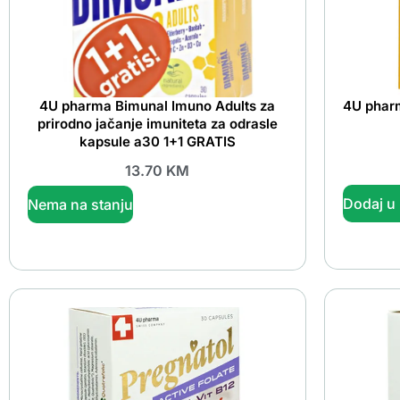
4U pharma Bimunal Imuno Adults za
4U phar
prirodno jačanje imuniteta za odrasle
kapsule a30 1+1 GRATIS
13.70
KM
Dodaj u
Nema na stanju