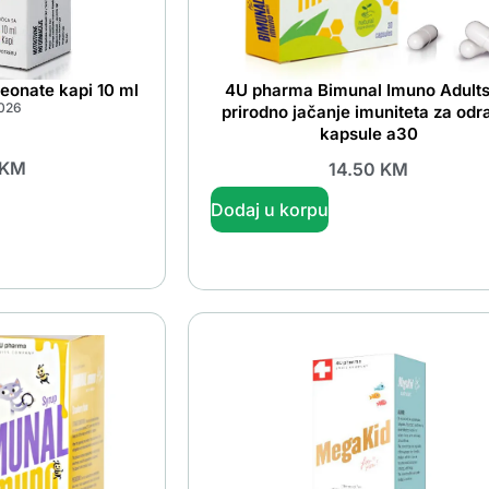
eonate kapi 10 ml
4U pharma Bimunal Imuno Adults
026
prirodno jačanje imuniteta za odr
kapsule a30
KM
14.50
KM
Dodaj u korpu