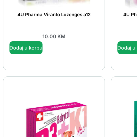
4U Pharma Viranto Lozenges a12
4U Ph
10.00
KM
Dodaj u korpu
Dodaj u