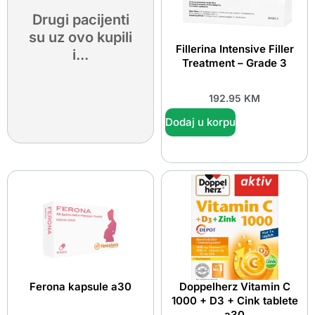
Drugi pacijenti
su uz ovo kupili
Fillerina Intensive Filler
i...
Treatment – Grade 3
192.95
KM
Dodaj u korpu
Ferona kapsule a30
Doppelherz Vitamin C
1000 + D3 + Cink tablete
a30