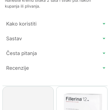
Nanesite kremu svaka 2 sata i svaki put nakon
kupanja ili plivanja.
Kako koristiti
Sastav
Česta pitanja
Recenzije