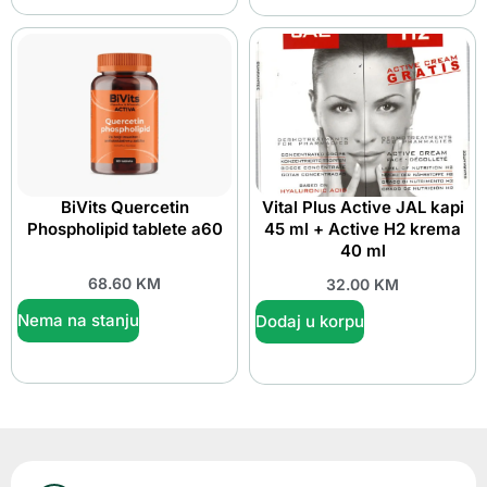
BiVits Quercetin
Vital Plus Active JAL kapi
Phospholipid tablete a60
45 ml + Active H2 krema
40 ml
68.60
KM
32.00
KM
Nema na stanju
Dodaj u korpu