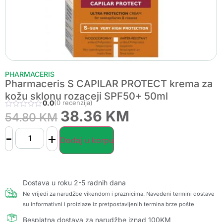
PHARMACERIS
Pharmaceris S CAPILAR PROTECT krema za
kožu sklonu rozaceji SPF50+ 50ml
0.0
(0 recenzija)
38.36
KM
54.80
KM
-
+
Dodaj u korpu
Dostava u roku 2-5 radnih dana
Ne vrijedi za narudžbe vikendom i praznicima. Navedeni termini dostave
su informativni i proizlaze iz pretpostavljenih termina brze pošte
Besplatna dostava za narudžbe iznad 100KM