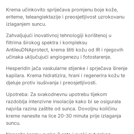
Krema učinkovito spriječava promjenu boje kože,
eriteme, teleangiektazije i preosjetljivost uzrokovanu
izlaganjem suncu.
Zahvaljujući inovativnoj tehnologiji korištenoj u
filtrima širokog spektra i kompleksu
AntileuDNAprotect, krema štiti kožu od IR i njegovih
učinaka uključujući angiogenezu i fotostarenje.
Hesperidin jača vaskularne stijenke i sprječava širenje
kapilara. Krema hidratizira, hrani i regenerira kožu te
djeluje protiv isušivanja i preosjetljivosti.
Upotreba: Za svakodnevnu upotrebu tijekom
razdoblja intenzivne insolacije kako bi se osigurala
najviša razina zaštite od sunca. Dovoljnu količinu
kreme nanesite na lice 20-30 minuta prije izlaganja
suncu.