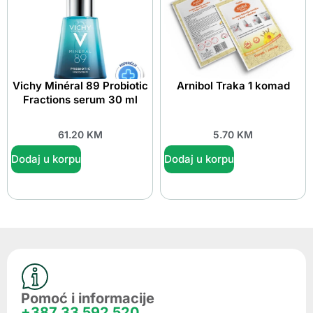
Vichy Minéral 89 Probiotic
Arnibol Traka 1 komad
Fractions serum 30 ml
61.20
KM
5.70
KM
Dodaj u korpu
Dodaj u korpu
Pomoć i informacije
+387 33 592 520