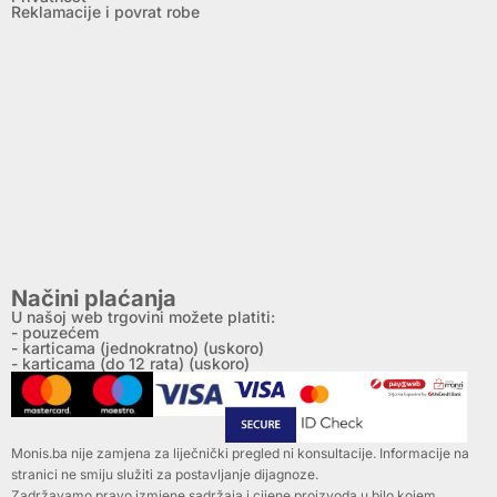
Reklamacije i povrat robe
Načini plaćanja
U našoj web trgovini možete platiti:
- pouzećem
- karticama (jednokratno) (uskoro)
- karticama (do 12 rata) (uskoro)
Monis.ba nije zamjena za liječnički pregled ni konsultacije. Informacije na
stranici ne smiju služiti za postavljanje dijagnoze.
Zadržavamo pravo izmjene sadržaja i cijene proizvoda u bilo kojem