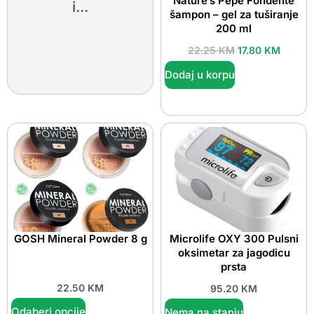
Nature’s Pepe Fondente
i...
šampon – gel za tuširanje
200 ml
22.25
KM
17.80
KM
Dodaj u korpu
GOSH Mineral Powder 8 g
Microlife OXY 300 Pulsni
oksimetar za jagodicu
prsta
22.50
KM
95.20
KM
Odaberi opcije
Nema na stanju