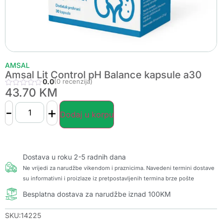
AMSAL
Amsal Lit Control pH Balance kapsule a30
0.0
(0 recenzija)
43.70
KM
-
+
Dodaj u korpu
Dostava u roku 2-5 radnih dana
Ne vrijedi za narudžbe vikendom i praznicima. Navedeni termini dostave
su informativni i proizlaze iz pretpostavljenih termina brze pošte
Besplatna dostava za narudžbe iznad 100KM
SKU:14225