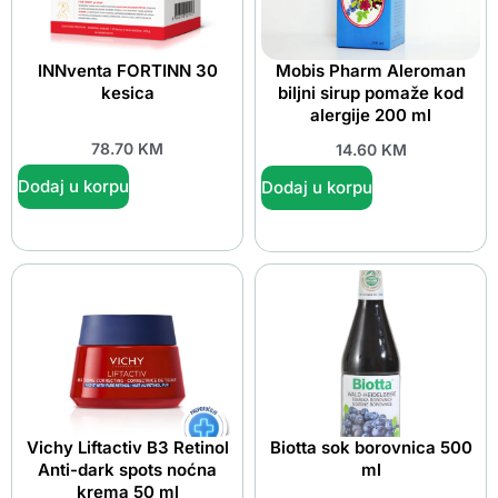
INNventa FORTINN 30
Mobis Pharm Aleroman
kesica
biljni sirup pomaže kod
alergije 200 ml
78.70
KM
14.60
KM
Dodaj u korpu
Dodaj u korpu
Vichy Liftactiv B3 Retinol
Biotta sok borovnica 500
Anti-dark spots noćna
ml
krema 50 ml