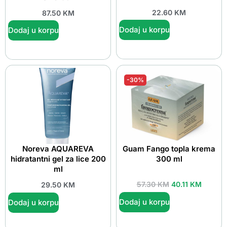
22.60
KM
87.50
KM
Dodaj u korpu
Dodaj u korpu
-30%
Noreva AQUAREVA
Guam Fango topla krema
hidratantni gel za lice 200
300 ml
ml
57.30
KM
40.11
KM
29.50
KM
Dodaj u korpu
Dodaj u korpu