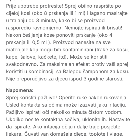
Prije upotrebe protresite! Sprej obilno raspršite po
cijeloj kosi (oko 8 prskanja ili 1 ml) i lagano masirajte
u trajanju od 3 minuta, kako bi se proizvod
rasporedio ravnomjerno. Nemojte ispirati ili brisati!
Nakon češljanja kose ponoviti prskanje (oko 4
prskanja ili 0,5 ml ). Proizvod nanesite na sve
materijale koji mogu biti kontaminirani (trake za kosu,
kape, šalove, kačkete, itd). Može se koristiti
svakodnevno. Za maksimalan efekat protiv vaši sprej
koristiti u kombinaciji sa Balepou šamponom za kosu.
Nije preporučljivo za djecu ispod 3 godine starosti.
Napomena:
Sprej koristiti pažljivo! Operite ruke nakon rukovanja.
Usled kontakta sa očima može izazvati jaku iritaciju.
Pažljivo ispirati oči nekoliko minuta čistom vodom.
Ukoliko nosite kontaktna sočiva, uklonite ih. Nastavite
da ispirate. Ako iritacija očiju i dalje traje posjetite
ljekara. Čuvati van domašaja djece, toplote i vlage.