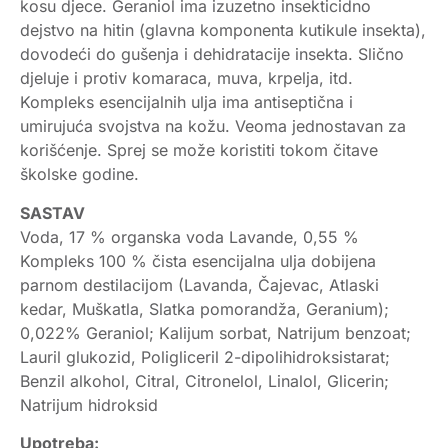
kosu djece. Geraniol ima izuzetno insekticidno
dejstvo na hitin (glavna komponenta kutikule insekta),
dovodeći do gušenja i dehidratacije insekta. Slično
djeluje i protiv komaraca, muva, krpelja, itd.
Kompleks esencijalnih ulja ima antiseptična i
umirujuća svojstva na kožu. Veoma jednostavan za
korišćenje. Sprej se može koristiti tokom čitave
školske godine.
SASTAV
Voda, 17 % organska voda Lavande, 0,55 %
Kompleks 100 % čista esencijalna ulja dobijena
parnom destilacijom (Lavanda, Čajevac, Atlaski
kedar, Muškatla, Slatka pomorandža, Geranium);
0,022% Geraniol; Kalijum sorbat, Natrijum benzoat;
Lauril glukozid, Poligliceril 2-dipolihidroksistarat;
Benzil alkohol, Citral, Citronelol, Linalol, Glicerin;
Natrijum hidroksid
Upotreba: