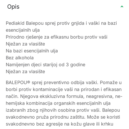
Opis
Pediakid Balepou sprej protiv gnjida i vaški na bazi
esencijalnih ulja
Prirodno rješenje za efikasnu borbu protiv vaši
Nježan za vlasište
Na bazi esencijalnih ulja
Bez alkohola
Namijenjen djeci starijoj od 3 godine
Nježan za vlasište
BALEPOU® sprej preventivno odbija vaški. Pomaže u
borbi protiv kontaminacije vaši na prirodan i efikasan
način. Njegova ekskluzivna formula, neagresivna, ne-
hemijska kombinacija organskih esencijalnih ulja
izabranih zbog njihovih osobina protiv vaši. Balepou
svakodnevno pruža prirodnu zaštitu. Može se koristi
svakodnevno bez agresije na kožu glave ili krhku