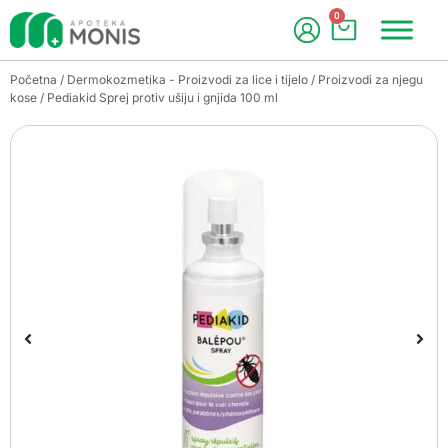
0
Početna
/
Dermokozmetika - Proizvodi za lice i tijelo
/
Proizvodi za njegu
kose
/ Pediakid Sprej protiv ušiju i gnjida 100 ml