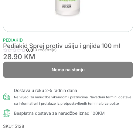
PEDIAKID
Pediakid Sprej protiv ušiju i gnjida 100 ml
0.0
(0 recenzija)
28.90
KM
Nema na stanju
Dostava u roku 2-5 radnih dana
Ne vrijedi za narudžbe vikendom i praznicima. Navedeni termini dostave
su informativni i proizlaze iz pretpostavljenih termina brze pošte
Besplatna dostava za narudžbe iznad 100KM
SKU:15128