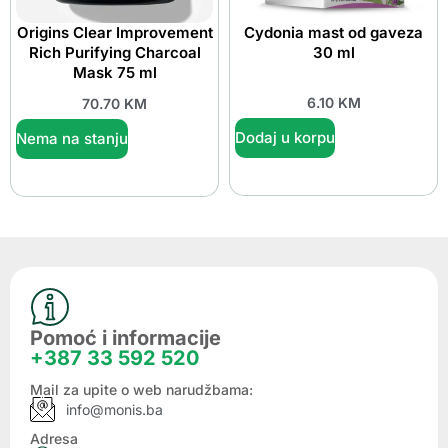
Origins Clear Improvement
Cydonia mast od gaveza
Rich Purifying Charcoal
30 ml
Mask 75 ml
6.10
KM
70.70
KM
Dodaj u korpu
Nema na stanju
Pomoć i informacije
+387 33 592 520
Mail za upite o web narudžbama:
info@monis.ba
Adresa