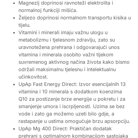
Magnezij doprinosi ravnoteži elektrolita i
normalnoj funkciji mišića.
Željezo doprinosi normalnom transportu kisika u
tijelu.
Vitamini i minerali imaju važnu ulogu u
metabolizmu i tjelesnom zdravlju, zato su
uravnotežena prehrana i odgovarajući unos
vitamina i minerala osobito važni tijekom
suvremenog aktivnog načina života kako bismo
održali maksimalnu tjelesnu i intelektualnu
učinkovitost.
UpAp Fast Energy Direct: Izvor esencijalnih 13
vitamina i 10 minerala s dodatkom koenzima
Q10 za postizanje brze energije u pokretu i za
smanjenje umora i iscrpljenosti. Uzima se bez
vode i zato ga možemo uzeti bilo gdje, a
rastapanje u ustima omogućuje brzu apsorpciju.
UpAp Mg 400 Direct: Praktičan dodatak
prehrani s optimalnom kombinacijom sastojaka