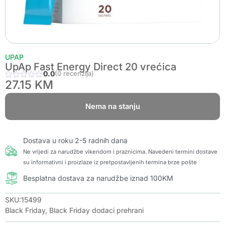
UPAP
UpAp Fast Energy Direct 20 vrećica
0.0
(0 recenzija)
27.15
KM
Nema na stanju
Dostava u roku 2-5 radnih dana
Ne vrijedi za narudžbe vikendom i praznicima. Navedeni termini dostave
su informativni i proizlaze iz pretpostavljenih termina brze pošte
Besplatna dostava za narudžbe iznad 100KM
SKU:15499
Black Friday
,
Black Friday dodaci prehrani