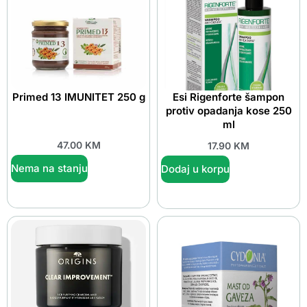
Primed 13 IMUNITET 250 g
Esi Rigenforte šampon
protiv opadanja kose 250
ml
47.00
KM
17.90
KM
Nema na stanju
Dodaj u korpu