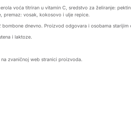
rola voća titriran u vitamin C, sredstvo za želiranje: pektin,
e, premaz: vosak, kokosovo i ulje repice.
 2 bombone dnevno. Proizvod odgovara i osobama starijim 
tena i laktoze.
e na zvaničnoj web stranici proizvoda.