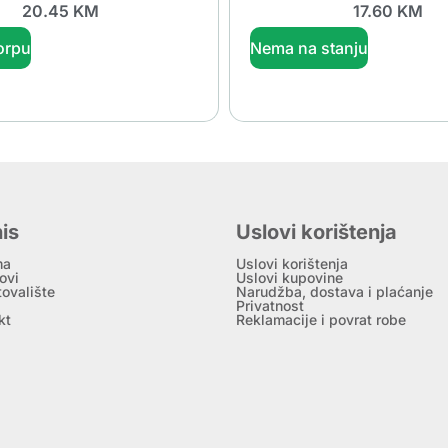
20.45
KM
17.60
KM
orpu
Nema na stanju
is
Uslovi korištenja
ma
Uslovi korištenja
ovi
Uslovi kupovine
tovalište
Narudžba, dostava i plaćanje
Privatnost
kt
Reklamacije i povrat robe