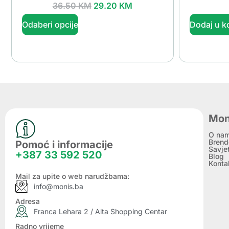
36.50
KM
29.20
KM
Odaberi opcije
Dodaj u k
Mon
O na
Brend
Pomoć i informacije
Savje
+387 33 592 520
Blog
Konta
Mail za upite o web narudžbama:
info@monis.ba
Adresa
Franca Lehara 2 / Alta Shopping Centar
Radno vrijeme