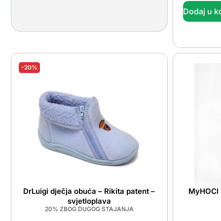
Dodaj u k
-20%
DrLuigi dječja obuća – Rikita patent –
MyHOCl Sp
svjetloplava
20% ZBOG DUGOG STAJANJA