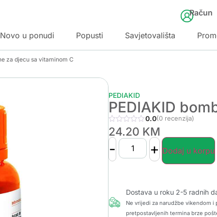
Račun
Novo u ponudi
Popusti
Savjetovališta
Prom
e za djecu sa vitaminom C
PEDIAKID
PEDIAKID bomb
0.0
(0 recenzija)
24.20
KM
-
+
Dodaj u korpu
Dostava u roku 2-5 radnih d
Ne vrijedi za narudžbe vikendom i p
pretpostavljenih termina brze pošt