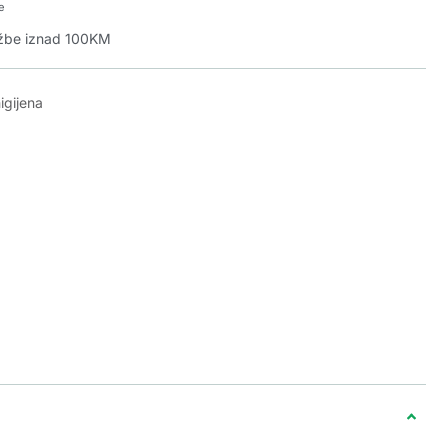
e
džbe iznad 100KM
igijena