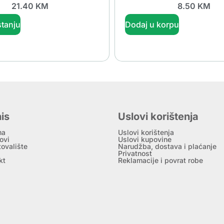
21.40
KM
8.50
KM
tanju
Dodaj u korpu
is
Uslovi korištenja
ma
Uslovi korištenja
ovi
Uslovi kupovine
tovalište
Narudžba, dostava i plaćanje
Privatnost
kt
Reklamacije i povrat robe