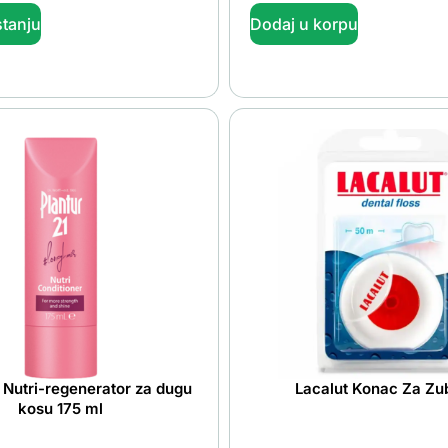
tanju
Dodaj u korpu
1 Nutri-regenerator za dugu
Lacalut Konac Za Zu
kosu 175 ml