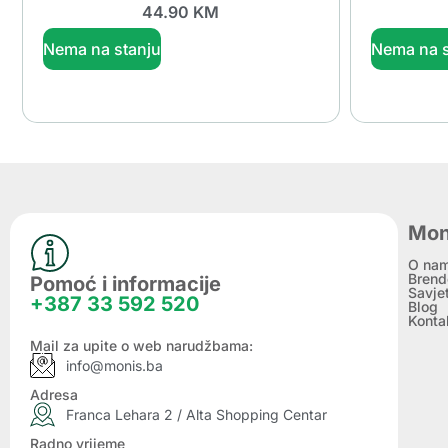
44.90
KM
Nema na stanju
Nema na s
Mon
O na
Brend
Pomoć i informacije
Savje
+387 33 592 520
Blog
Konta
Mail za upite o web narudžbama:
info@monis.ba
Adresa
Franca Lehara 2 / Alta Shopping Centar
Radno vrijeme