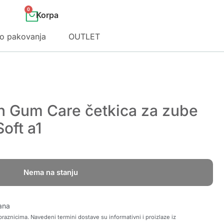
0
o pakovanja
OUTLET
on Gum Care četkica za zube
Soft a1
Nema na stanju
ana
raznicima. Navedeni termini dostave su informativni i proizlaze iz