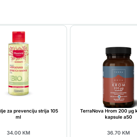
lje za prevenciju strija 105
TerraNova Hrom 200 μg 
ml
kapsule a50
34.00
KM
36.70
KM