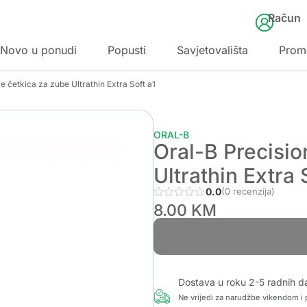
Račun
Novo u ponudi
Popusti
Savjetovališta
Prom
 četkica za zube Ultrathin Extra Soft a1
ORAL-B
Oral-B Precisi
Ultrathin Extra 
0.0
(0 recenzija)
8.00
KM
Dostava u roku 2-5 radnih d
Ne vrijedi za narudžbe vikendom i p