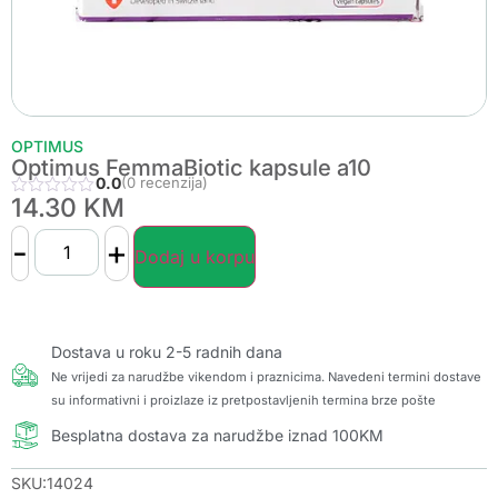
OPTIMUS
Optimus FemmaBiotic kapsule a10
0.0
(0 recenzija)
14.30
KM
-
+
Dodaj u korpu
Dostava u roku 2-5 radnih dana
Ne vrijedi za narudžbe vikendom i praznicima. Navedeni termini dostave
su informativni i proizlaze iz pretpostavljenih termina brze pošte
Besplatna dostava za narudžbe iznad 100KM
SKU:14024