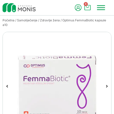
0
Početna
/
Samoliječenje
/
Zdravlje žena
/ Optimus FemmaBiotic kapsule
a10