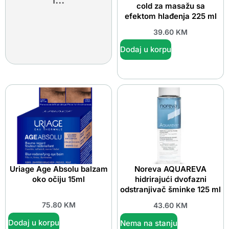
i...
cold za masažu sa
efektom hlađenja 225 ml
39.60
KM
Dodaj u korpu
Uriage Age Absolu balzam
Noreva AQUAREVA
oko očiju 15ml
hidrirajući dvofazni
odstranjivač šminke 125 ml
75.80
KM
43.60
KM
Dodaj u korpu
Nema na stanju