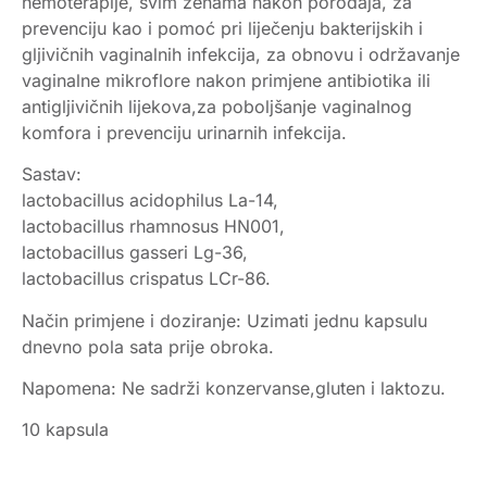
hemoterapije, svim ženama nakon porođaja, za
prevenciju kao i pomoć pri liječenju bakterijskih i
gljivičnih vaginalnih infekcija, za obnovu i održavanje
vaginalne mikroflore nakon primjene antibiotika ili
antigljivičnih lijekova,za poboljšanje vaginalnog
komfora i prevenciju urinarnih infekcija.
Sastav:
lactobacillus acidophilus La-14,
lactobacillus rhamnosus HN001,
lactobacillus gasseri Lg-36,
lactobacillus crispatus LCr-86.
Način primjene i doziranje: Uzimati jednu kapsulu
dnevno pola sata prije obroka.
Napomena: Ne sadrži konzervanse,gluten i laktozu.
10 kapsula