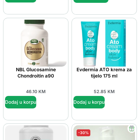
NBL Glucosamine
Evdermia ATO krema za
Chondroitin a90
tijelo 175 ml
46.10
KM
52.85
KM
Dodaj u korpu
Dodaj u korpu
-30%