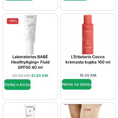
-30%
Laboratorios BABÉ
L’Erbolario Cocco
HealthyAging+ Fluid
kremasta kupka 100 ml
SPF50 40 ml
16.20
KM
59.90
KM
41.93
KM
Nema na stanju
Dodaj u korpu