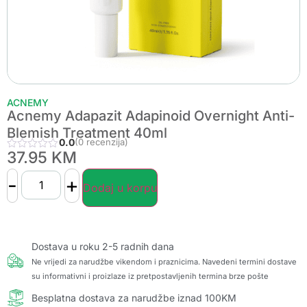
ACNEMY
Acnemy Adapazit Adapinoid Overnight Anti-
Blemish Treatment 40ml
0.0
(0 recenzija)
37.95
KM
-
+
Dodaj u korpu
Dostava u roku 2-5 radnih dana
Ne vrijedi za narudžbe vikendom i praznicima. Navedeni termini dostave
su informativni i proizlaze iz pretpostavljenih termina brze pošte
Besplatna dostava za narudžbe iznad 100KM