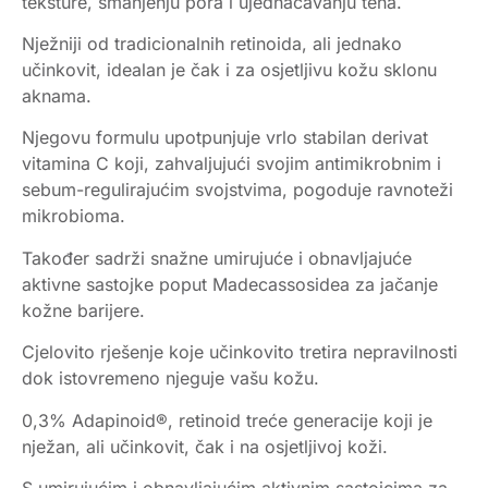
teksture, smanjenju pora i ujednačavanju tena.
Nježniji od tradicionalnih retinoida, ali jednako
učinkovit, idealan je čak i za osjetljivu kožu sklonu
aknama.
Njegovu formulu upotpunjuje vrlo stabilan derivat
vitamina C koji, zahvaljujući svojim antimikrobnim i
sebum-regulirajućim svojstvima, pogoduje ravnoteži
mikrobioma.
Također sadrži snažne umirujuće i obnavljajuće
aktivne sastojke poput Madecassosidea za jačanje
kožne barijere.
Cjelovito rješenje koje učinkovito tretira nepravilnosti
dok istovremeno njeguje vašu kožu.
0,3% Adapinoid®, retinoid treće generacije koji je
nježan, ali učinkovit, čak i na osjetljivoj koži.
S umirujućim i obnavljajućim aktivnim sastojcima za