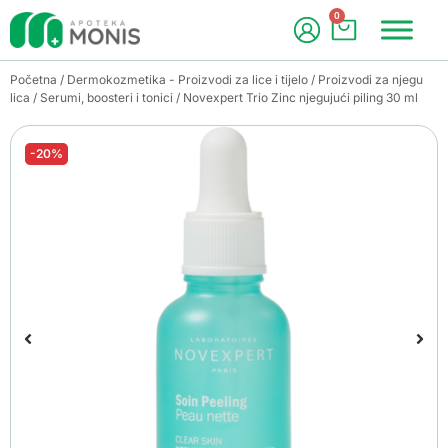
0
Početna
/
Dermokozmetika - Proizvodi za lice i tijelo
/
Proizvodi za njegu
lica
/
Serumi, boosteri i tonici
/ Novexpert Trio Zinc njegujući piling 30 ml
-20%