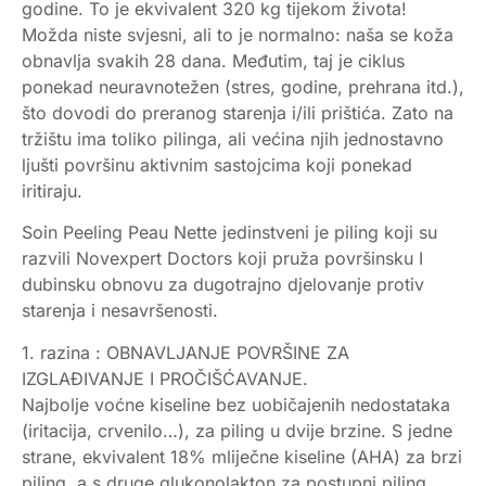
godine. To je ekvivalent 320 kg tijekom života!
Možda niste svjesni, ali to je normalno: naša se koža
obnavlja svakih 28 dana. Međutim, taj je ciklus
ponekad neuravnotežen (stres, godine, prehrana itd.),
što dovodi do preranog starenja i/ili prištića. Zato na
tržištu ima toliko pilinga, ali većina njih jednostavno
ljušti površinu aktivnim sastojcima koji ponekad
iritiraju.
Soin Peeling Peau Nette jedinstveni je piling koji su
razvili Novexpert Doctors koji pruža površinsku I
dubinsku obnovu za dugotrajno djelovanje protiv
starenja i nesavršenosti.
1. razina : OBNAVLJANJE POVRŠINE ZA
IZGLAĐIVANJE I PROČIŠĆAVANJE.
Najbolje voćne kiseline bez uobičajenih nedostataka
(iritacija, crvenilo…), za piling u dvije brzine. S jedne
strane, ekvivalent 18% mliječne kiseline (AHA) za brzi
piling, a s druge glukonolakton za postupni piling.