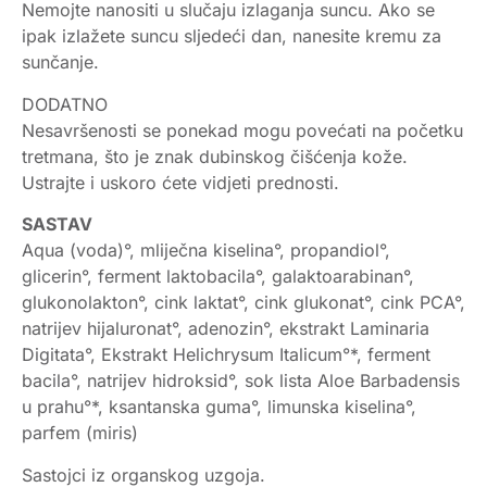
Nemojte nanositi u slučaju izlaganja suncu. Ako se
ipak izlažete suncu sljedeći dan, nanesite kremu za
sunčanje.
DODATNO
Nesavršenosti se ponekad mogu povećati na početku
tretmana, što je znak dubinskog čišćenja kože.
Ustrajte i uskoro ćete vidjeti prednosti.
SASTAV
Aqua (voda)°, mliječna kiselina°, propandiol°,
glicerin°, ferment laktobacila°, galaktoarabinan°,
glukonolakton°, cink laktat°, cink glukonat°, cink PCA°,
natrijev hijaluronat°, adenozin°, ekstrakt Laminaria
Digitata°, Ekstrakt Helichrysum Italicum°*, ferment
bacila°, natrijev hidroksid°, sok lista Aloe Barbadensis
u prahu°*, ksantanska guma°, limunska kiselina°,
parfem (miris)
Sastojci iz organskog uzgoja.