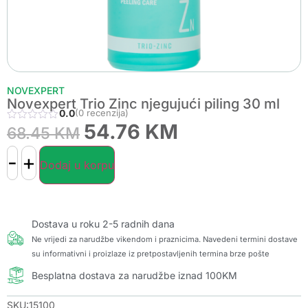
NOVEXPERT
Novexpert Trio Zinc njegujući piling 30 ml
0.0
(0 recenzija)
54.76
KM
68.45
KM
-
+
Dodaj u korpu
Dostava u roku 2-5 radnih dana
Ne vrijedi za narudžbe vikendom i praznicima. Navedeni termini dostave
su informativni i proizlaze iz pretpostavljenih termina brze pošte
Besplatna dostava za narudžbe iznad 100KM
SKU:15100