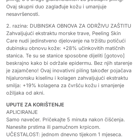
Ovaj skupni duo zaglađuje kožu i umanjuje
nesavršenosti.
2. razina: DUBINSKA OBNOVA ZA ODRŽIVU ZAŠTITU
Zahvaljujući ekstraktu morske trave, Peeling Skin
Care nudi jedinstveno djelovanje na tržištu potičući
dubinsku obnovu kože: +28% učinkovitih matičnih
stanica. Te su se stanice sposobne dijeliti [gotovo]
beskrajno kako bi održale epidermu. Bez njih starenje
je zajamčeno! Ovaj inovativni piling također pojačava
hijaluronsku kiselinu i kolagen zahvaljujući ekstraktu
smilja: +19% kolagena za čvršću kožu i smanjenje
ožiljaka od akni.
UPUTE ZA KORIŠTENJE
APLICIRANJE
Samo navečer. Pričekajte 5 minuta nakon čišćenja.
Nanesite prstima ili pamučnom krpicom.
UČESTALOST: jednom dnevno tijekom 1 mjeseca.