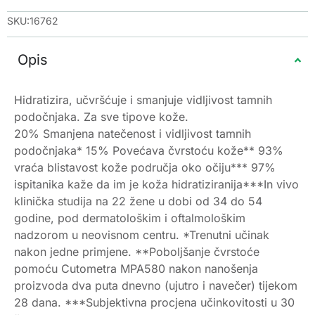
SKU:16762
Opis
Hidratizira, učvršćuje i smanjuje vidljivost tamnih
podočnjaka. Za sve tipove kože.
20% Smanjena natečenost i vidljivost tamnih
podočnjaka* 15% Povećava čvrstoću kože** 93%
vraća blistavost kože područja oko očiju*** 97%
ispitanika kaže da im je koža hidratiziranija***In vivo
klinička studija na 22 žene u dobi od 34 do 54
godine, pod dermatološkim i oftalmološkim
nadzorom u neovisnom centru. *Trenutni učinak
nakon jedne primjene. **Poboljšanje čvrstoće
pomoću Cutometra MPA580 nakon nanošenja
proizvoda dva puta dnevno (ujutro i navečer) tijekom
28 dana. ***Subjektivna procjena učinkovitosti u 30