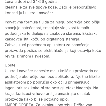
žena u dobi od 34-56 godina.
Idealna je za sve tipove kože. Zato je preporučljivo
koristiti ju i ujutro i navečer.
Inovativna formula fluida za njegu područja oko očiju
smanjuje natečenost, smanjuje vidljivost tamnih
podočnjaka te djeluje na znakove starenja. Ekstrakt
kakaovca štiti kožu od digitalnog starenja.
Zahvaljujući posebnom aplikatoru za nanošenje
proizvoda postiže se efekt hlađenja koji ostavlja kožu
revitaliziranom i svježom.
Upute
Ujutro i navečer nanesite malu količinu proizvoda na
područje oko očiju pomoću aplikatora. Nježno klizite
aplikatorom po području oko očiju primjenjujući
lagani pritisak kako bi ste postigli efekt hlađenja. Na
kraju, koristeći vrhove prstiju umasirajte ostatak
proizvoda kako bi se potpuno upio.
MJERE OPREZA: Za lokalnu upotrebu. Držite van