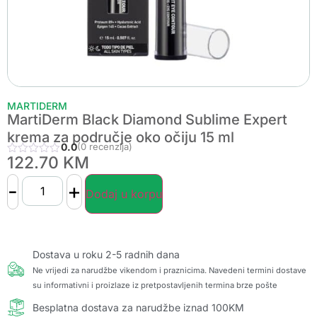
MARTIDERM
MartiDerm Black Diamond Sublime Expert
krema za područje oko očiju 15 ml
0.0
(0 recenzija)
122.70
KM
-
+
Dodaj u korpu
Dostava u roku 2-5 radnih dana
Ne vrijedi za narudžbe vikendom i praznicima. Navedeni termini dostave
su informativni i proizlaze iz pretpostavljenih termina brze pošte
Besplatna dostava za narudžbe iznad 100KM