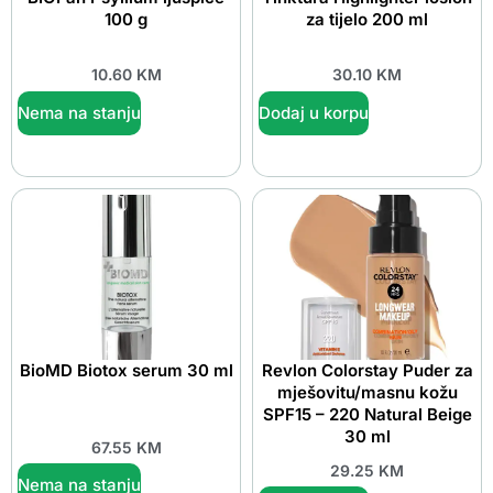
100 g
za tijelo 200 ml
10.60
KM
30.10
KM
Nema na stanju
Dodaj u korpu
BioMD Biotox serum 30 ml
Revlon Colorstay Puder za
mješovitu/masnu kožu
SPF15 – 220 Natural Beige
30 ml
67.55
KM
29.25
KM
Nema na stanju