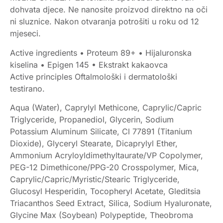
dohvata djece. Ne nanosite proizvod direktno na oči
ni sluznice. Nakon otvaranja potrošiti u roku od 12
mjeseci.
Active ingredients • Proteum 89+ • Hijaluronska
kiselina • Epigen 145 • Ekstrakt kakaovca
Active principles Oftalmološki i dermatološki
testirano.
Aqua (Water), Caprylyl Methicone, Caprylic/Capric
Triglyceride, Propanediol, Glycerin, Sodium
Potassium Aluminum Silicate, Cl 77891 (Titanium
Dioxide), Glyceryl Stearate, Dicaprylyl Ether,
Ammonium Acryloyldimethyltaurate/VP Copolymer,
PEG-12 Dimethicone/PPG-20 Crosspolymer, Mica,
Caprylic/Capric/Myristic/Stearic Triglyceride,
Glucosyl Hesperidin, Tocopheryl Acetate, Gleditsia
Triacanthos Seed Extract, Silica, Sodium Hyaluronate,
Glycine Max (Soybean) Polypeptide, Theobroma