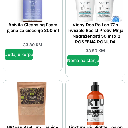
Apivita Cleansing Foam
Vichy Deo Roll on 72h
pjena za čišćenje 300 ml
Invisible Resist Protiv Mrlja
I Nadraženosti 50 ml x 2
POSEBNA PONUDA
33.80
KM
38.50
KM
Dodaj u korpu
Nema na stanju
BIOFan Psyllium ljuspice
Tinktura Highlighter losion