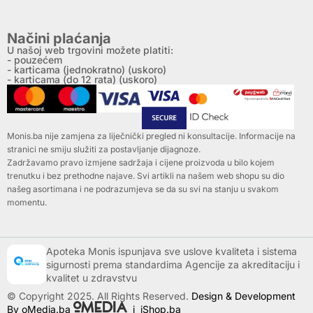
Načini plaćanja
U našoj web trgovini možete platiti:
- pouzećem
- karticama (jednokratno) (uskoro)
- karticama (do 12 rata) (uskoro)
Monis.ba nije zamjena za liječnički pregled ni konsultacije. Informacije na
stranici ne smiju služiti za postavljanje dijagnoze.
Zadržavamo pravo izmjene sadržaja i cijene proizvoda u bilo kojem
trenutku i bez prethodne najave. Svi artikli na našem web shopu su dio
našeg asortimana i ne podrazumjeva se da su svi na stanju u svakom
momentu.
Apoteka Monis ispunjava sve uslove kvaliteta i sistema
sigurnosti prema standardima Agencije za akreditaciju i
kvalitet u zdravstvu
© Copyright 2025. All Rights Reserved.
Design & Development
By oMedia.ba
i
iShop.ba