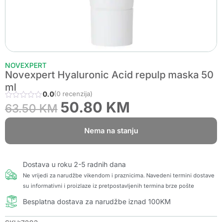
NOVEXPERT
Novexpert Hyaluronic Acid repulp maska 50
ml
0.0
(0 recenzija)
50.80
KM
63.50
KM
Nema na stanju
Dostava u roku 2-5 radnih dana
Ne vrijedi za narudžbe vikendom i praznicima. Navedeni termini dostave
su informativni i proizlaze iz pretpostavljenih termina brze pošte
Besplatna dostava za narudžbe iznad 100KM