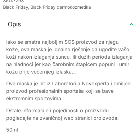
SKU:7293
Black Friday
,
Black Friday dermokozmetika
Opis
Iako se smatra najboljim SOS proizvod za njegu
kože, ova maska je idealno rješenje da ugodite vašoj
koži nakon izlaganja suncu, ili dužih perioda izlaganja
na hladnoći jer kao čarobnim štapićem popuni i umiri
kožu prije večernjeg izlaska…
Ova maska je hit iz Laboratorija Novexperta i omiljeni
proizvod profesionalnih sportaša koji se bave
ekstremnim sportovima.
Ostale informacije i pojedinosti o proizvodu
pogledajte na zvaničnoj web stranici proizvoda.
50ml