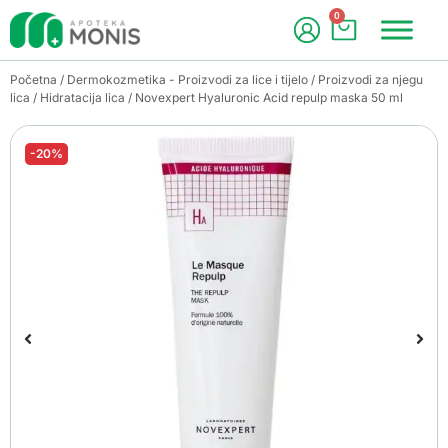
0
Početna
/
Dermokozmetika - Proizvodi za lice i tijelo
/
Proizvodi za njegu
lica
/
Hidratacija lica
/ Novexpert Hyaluronic Acid repulp maska 50 ml
-20%