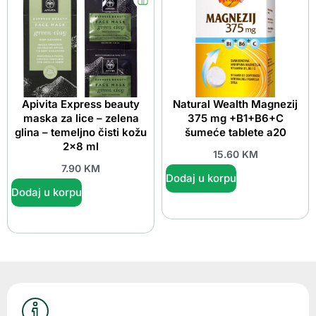
Apivita Express beauty
Natural Wealth Magnezij
maska za lice – zelena
375 mg +B1+B6+C
glina – temeljno čisti kožu
šumeće tablete a20
2×8 ml
15.60
KM
7.90
KM
Dodaj u korpu
Dodaj u korpu