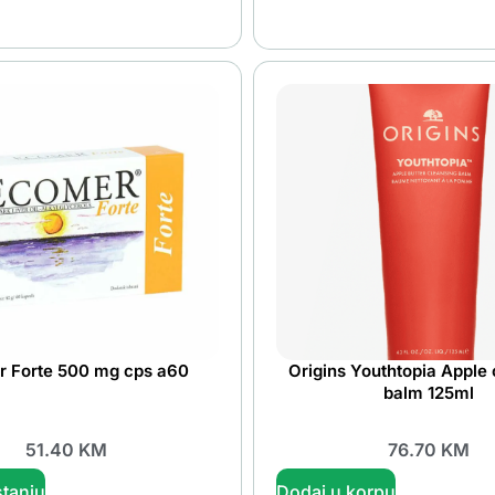
 Forte 500 mg cps a60
Origins Youthtopia Apple 
balm 125ml
51.40
KM
76.70
KM
tanju
Dodaj u korpu