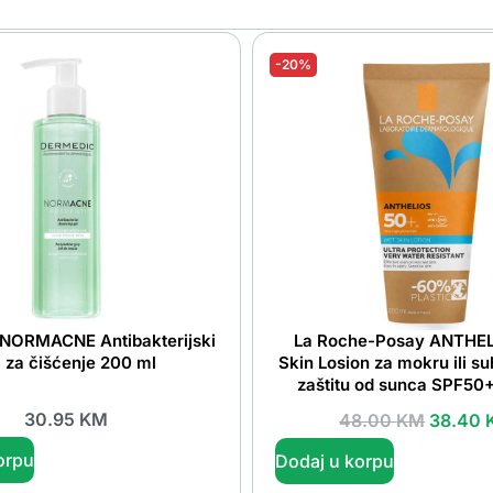
-20%
NORMACNE Antibakterijski
La Roche-Posay ANTHEL
l za čišćenje 200 ml
Skin Losion za mokru ili s
zaštitu od sunca SPF50
30.95
KM
48.00
KM
38.40
orpu
Dodaj u korpu