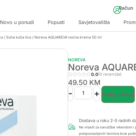
Račun
Novo u ponudi
Popusti
Savjetovališta
Prom
ca
/
Suha koža lica
/ Noreva AQUAREVA noćna krema 50 ml
NOREVA
Noreva AQUARE
0.0
(0 recenzija)
49.50
KM
-
+
Dodaj u korpu
Dostava u roku 2-5 radnih d
Ne vrijedi za narudžbe vikendom i p
pretpostavljenih termina brze pošt