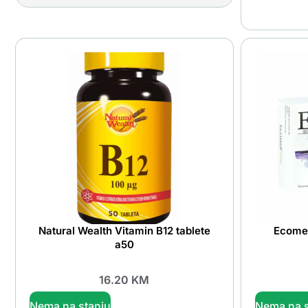
Natural Wealth Vitamin B12 tablete
Ecomer
a50
16.20
KM
Nema na stanju
Nema na s