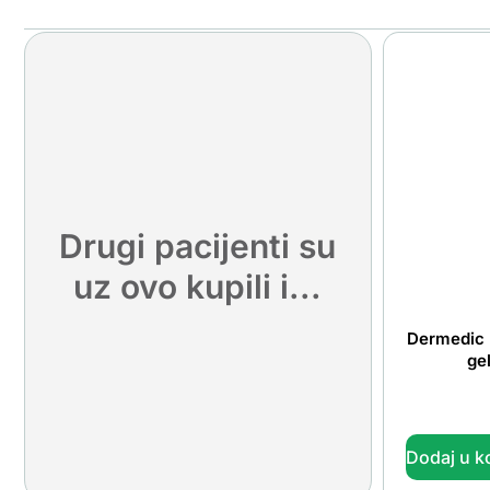
Drugi pacijenti su
uz ovo kupili i...
Dermedic 
ge
Dodaj u k