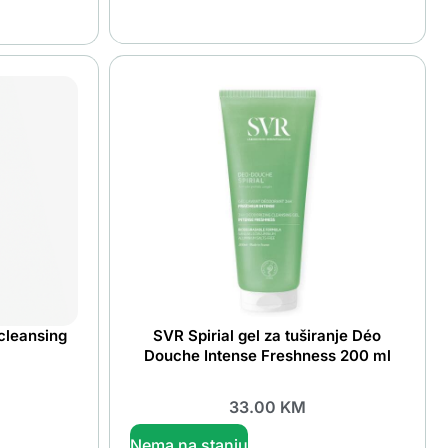
cleansing
SVR Spirial gel za tuširanje Déo
Douche Intense Freshness 200 ml
33.00
KM
Nema na stanju