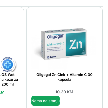
IOS Wet
Oligogal Zn Cink + Vitamin C 30
uhu kožu za
kapsula
+ 200 ml
10.30
KM
KM
Nema na stanju