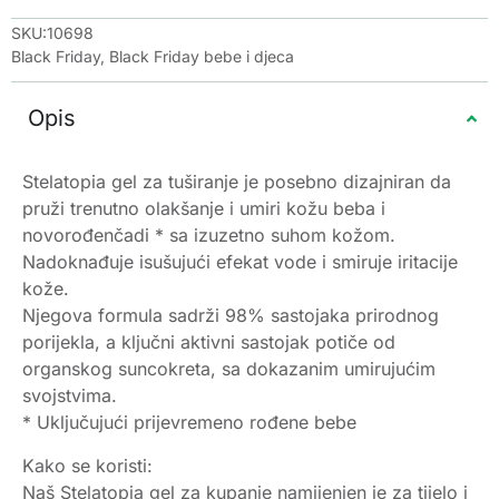
SKU:10698
Black Friday
,
Black Friday bebe i djeca
Opis
Stelatopia gel za tuširanje je posebno dizajniran da
pruži trenutno olakšanje i umiri kožu beba i
novorođenčadi * sa izuzetno suhom kožom.
Nadoknađuje isušujući efekat vode i smiruje iritacije
kože.
Njegova formula sadrži 98% sastojaka prirodnog
porijekla, a ključni aktivni sastojak potiče od
organskog suncokreta, sa dokazanim umirujućim
svojstvima.
* Uključujući prijevremeno rođene bebe
Kako se koristi:
Naš Stelatopia gel za kupanje namijenjen je za tijelo i