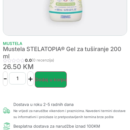
MUSTELA
Mustela STELATOPIA® Gel za tuširanje 200
ml
0.0
(0 recenzija)
26.50
KM
-
+
Dodaj u korpu
Dostava u roku 2-5 radnih dana
Ne vrijedi za narudžbe vikendom i praznicima. Navedeni termini dostave
su informativni i proizlaze iz pretpostavljenih termina brze pošte
Besplatna dostava za narudžbe iznad 100KM