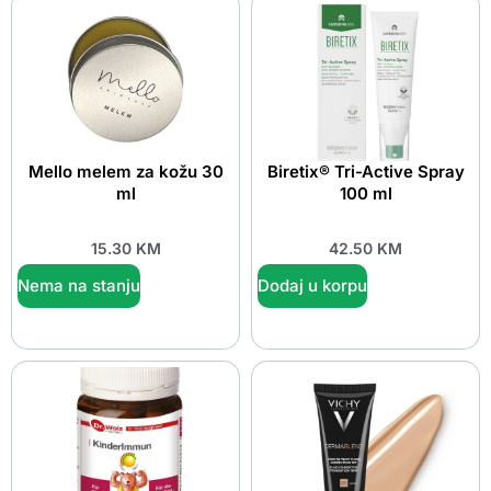
Mello melem za kožu 30
Biretix® Tri-Active Spray
ml
100 ml
15.30
KM
42.50
KM
Nema na stanju
Dodaj u korpu