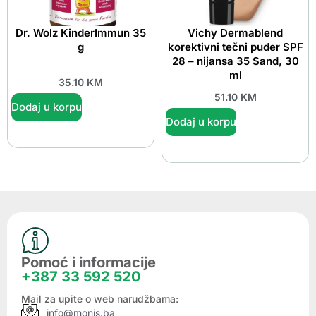
Dr. Wolz KinderImmun 35
Vichy Dermablend
g
korektivni tečni puder SPF
28 – nijansa 35 Sand, 30
ml
35.10
KM
51.10
KM
Dodaj u korpu
Dodaj u korpu
Pomoć i informacije
+387 33 592 520
Mail za upite o web narudžbama:
info@monis.ba