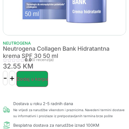
NEUTROGENA
Neutrogena Collagen Bank Hidratantna
krema SPF 30 50 ml
0.0
(0 recenzija)
32.55
KM
-
+
Dodaj u korpu
Dostava u roku 2-5 radnih dana
Ne vrijedi za narudžbe vikendom i praznicima. Navedeni termini dostave
su informativni i proizlaze iz pretpostavljenih termina brze pošte
Besplatna dostava za narudžbe iznad 100KM