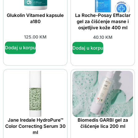
Glukolin Vitamed kapsule
La Roche-Posay Effaclar
a180
gel za čišćenje masne i
osjetljive kože 400 ml
125.00
KM
40.10
KM
Dodaj u korpu
Dodaj u korpu
Jane Iredale HydroPure™
Biomedis GARBI gel za
Color Correcting Serum 30
čišćenje lica 200 ml
ml