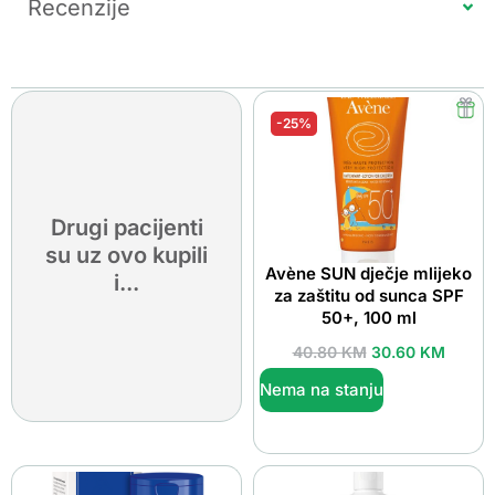
Recenzije
-25%
Drugi pacijenti
su uz ovo kupili
Avène SUN dječje mlijeko
i...
za zaštitu od sunca SPF
50+, 100 ml
40.80
KM
30.60
KM
Nema na stanju