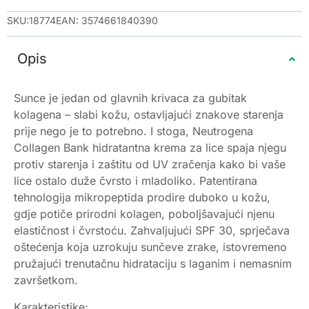
SKU:18774
EAN: 3574661840390
Opis
Sunce je jedan od glavnih krivaca za gubitak
kolagena – slabi kožu, ostavljajući znakove starenja
prije nego je to potrebno. I stoga, Neutrogena
Collagen Bank hidratantna krema za lice spaja njegu
protiv starenja i zaštitu od UV zračenja kako bi vaše
lice ostalo duže čvrsto i mladoliko. Patentirana
tehnologija mikropeptida prodire duboko u kožu,
gdje potiče prirodni kolagen, poboljšavajući njenu
elastičnost i čvrstoću. Zahvaljujući SPF 30, sprječava
oštećenja koja uzrokuju sunčeve zrake, istovremeno
pružajući trenutačnu hidrataciju s laganim i nemasnim
završetkom.
Karakteristike: