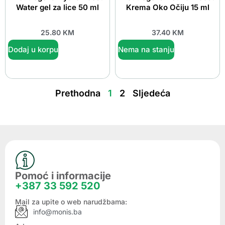
Water gel za lice 50 ml
Krema Oko Očiju 15 ml
25.80
KM
37.40
KM
Dodaj u korpu
Nema na stanju
Prethodna
1
2
Sljedeća
Pomoć i informacije
+387 33 592 520
Mail za upite o web narudžbama:
info@monis.ba