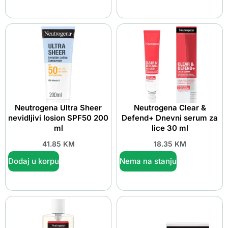
Neutrogena Ultra Sheer
Neutrogena Clear &
nevidljivi losion SPF50 200
Defend+ Dnevni serum za
ml
lice 30 ml
41.85
KM
18.35
KM
Dodaj u korpu
Nema na stanju