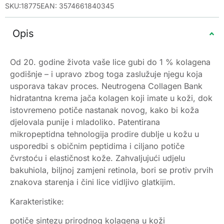
SKU:18775
EAN: 3574661840345
Opis
Od 20. godine života vaše lice gubi do 1 % kolagena
godišnje – i upravo zbog toga zaslužuje njegu koja
usporava takav proces. Neutrogena Collagen Bank
hidratantna krema jača kolagen koji imate u koži, dok
istovremeno potiče nastanak novog, kako bi koža
djelovala punije i mladoliko. Patentirana
mikropeptidna tehnologija prodire dublje u kožu u
usporedbi s običnim peptidima i ciljano potiče
čvrstoću i elastičnost kože. Zahvaljujući udjelu
bakuhiola, biljnoj zamjeni retinola, bori se protiv prvih
znakova starenja i čini lice vidljivo glatkijim.
Karakteristike:
potiče sintezu prirodnog kolagena u koži