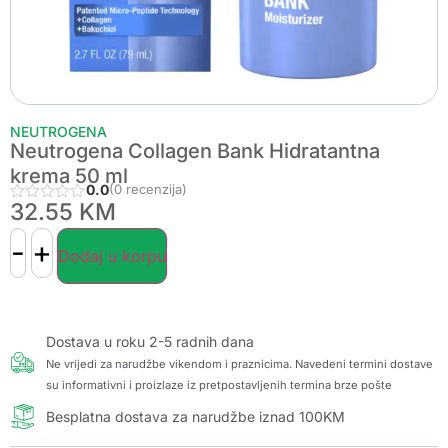
NEUTROGENA
Neutrogena Collagen Bank Hidratantna
krema 50 ml
0.0
(0 recenzija)
32.55
KM
-
+
Dodaj u korpu
Dostava u roku 2-5 radnih dana
Ne vrijedi za narudžbe vikendom i praznicima. Navedeni termini dostave
su informativni i proizlaze iz pretpostavljenih termina brze pošte
Besplatna dostava za narudžbe iznad 100KM