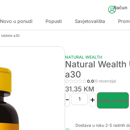
Račun
Novo u ponudi
Popusti
Savjetovališta
Prom
 tablete a30
NATURAL WEALTH
Natural Wealth 
a30
0.0
(0 recenzija)
31.35
KM
-
+
Dodaj u korpu
Dostava u roku 2-5 radnih d