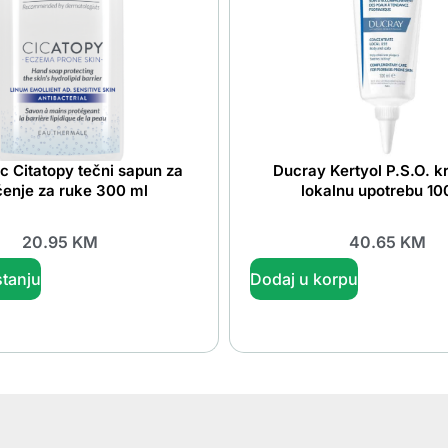
 Citatopy tečni sapun za
Ducray Kertyol P.S.O. 
ćenje za ruke 300 ml
lokalnu upotrebu 10
20.95
KM
40.65
KM
tanju
Dodaj u korpu