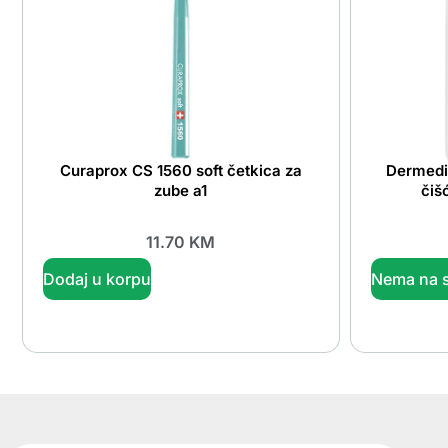
Curaprox CS 1560 soft četkica za
Dermedic
zube a1
čiš
11.70
KM
Dodaj u korpu
Nema na s