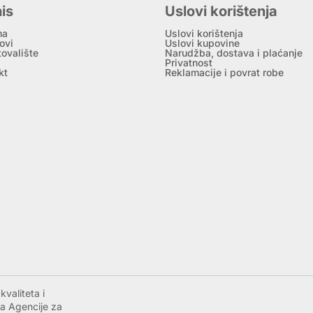
is
Uslovi korištenja
ma
Uslovi korištenja
ovi
Uslovi kupovine
tovalište
Narudžba, dostava i plaćanje
Privatnost
kt
Reklamacije i povrat robe
valiteta i
a Agencije za