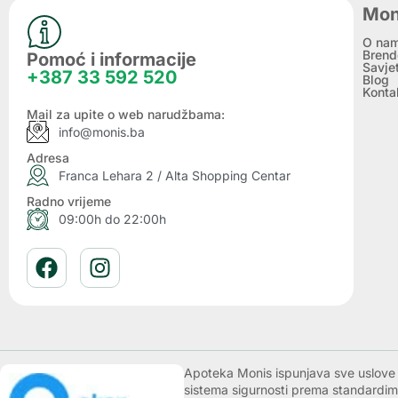
Mon
O na
Brend
Pomoć i informacije
Savje
+387 33 592 520
Blog
Konta
Mail za upite o web narudžbama:
info@monis.ba
Adresa
Franca Lehara 2 / Alta Shopping Centar
Radno vrijeme
09:00h do 22:00h
Apoteka Monis ispunjava sve uslove k
sistema sigurnosti prema standardim