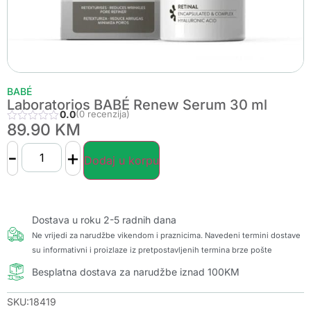
BABÉ
Laboratorios BABÉ Renew Serum 30 ml
0.0
(0 recenzija)
89.90
KM
-
+
Dodaj u korpu
Dostava u roku 2-5 radnih dana
Ne vrijedi za narudžbe vikendom i praznicima. Navedeni termini dostave
su informativni i proizlaze iz pretpostavljenih termina brze pošte
Besplatna dostava za narudžbe iznad 100KM
SKU:18419