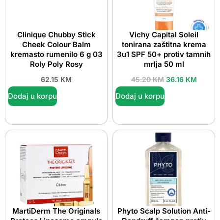
Clinique Chubby Stick
Vichy Capital Soleil
Cheek Colour Balm
tonirana zaštitna krema
kremasto rumenilo 6 g 03
3u1 SPF 50+ protiv tamnih
Roly Poly Rosy
mrlja 50 ml
62.15
KM
45.20
KM
36.16
KM
Dodaj u korpu
Dodaj u korpu
MartiDerm The Originals
Phyto Scalp Solution Anti-