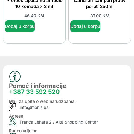
Proteos Liposome ampule
Dandruff šampon protiv
10 komada x 2 ml
peruti 250ml
46.40
KM
37.00
KM
Dodaj u korpu
Dodaj u korpu
Pomoć i informacije
+387 33 592 520
Mail za upite o web narudžbama:
info@monis.ba
Adresa
Franca Lehara 2 / Alta Shopping Centar
Radno vrijeme