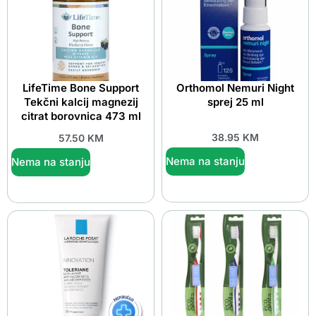
LifeTime Bone Support
Orthomol Nemuri Night
Tekčni kalcij magnezij
sprej 25 ml
citrat borovnica 473 ml
38.95
KM
57.50
KM
Nema na stanju
Nema na stanju