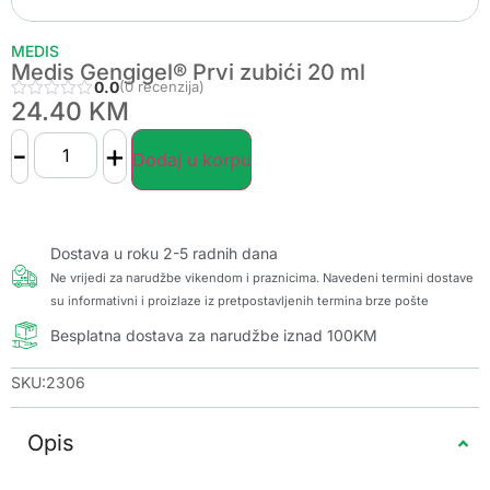
MEDIS
Medis Gengigel® Prvi zubići 20 ml
0.0
(0 recenzija)
24.40
KM
-
+
Dodaj u korpu
Dostava u roku 2-5 radnih dana
Ne vrijedi za narudžbe vikendom i praznicima. Navedeni termini dostave
su informativni i proizlaze iz pretpostavljenih termina brze pošte
Besplatna dostava za narudžbe iznad 100KM
SKU:2306
Opis