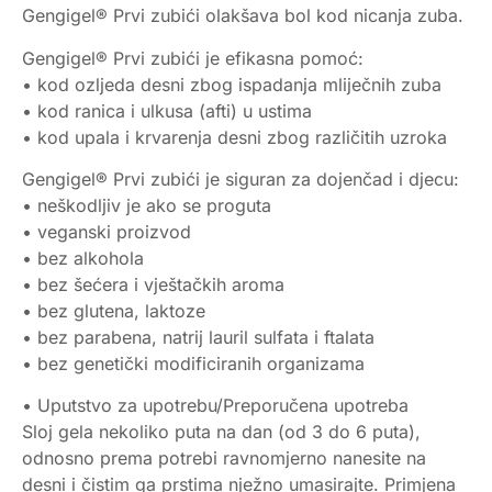
Gengigel® Prvi zubići olakšava bol kod nicanja zuba.
Gengigel® Prvi zubići je efikasna pomoć:
• kod ozljeda desni zbog ispadanja mliječnih zuba
• kod ranica i ulkusa (afti) u ustima
• kod upala i krvarenja desni zbog različitih uzroka
Gengigel® Prvi zubići je siguran za dojenčad i djecu:
• neškodljiv je ako se proguta
• veganski proizvod
• bez alkohola
• bez šećera i vještačkih aroma
• bez glutena, laktoze
• bez parabena, natrij lauril sulfata i ftalata
• bez genetički modificiranih organizama
• Uputstvo za upotrebu/Preporučena upotreba
Sloj gela nekoliko puta na dan (od 3 do 6 puta),
odnosno prema potrebi ravnomjerno nanesite na
desni i čistim ga prstima nježno umasirajte. Primjena