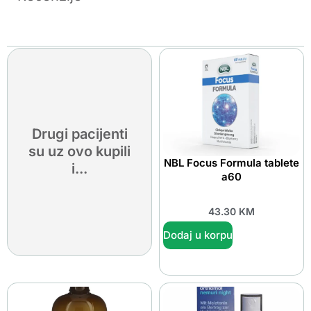
Drugi pacijenti
su uz ovo kupili
NBL Focus Formula tablete
i...
a60
43.30
KM
Dodaj u korpu