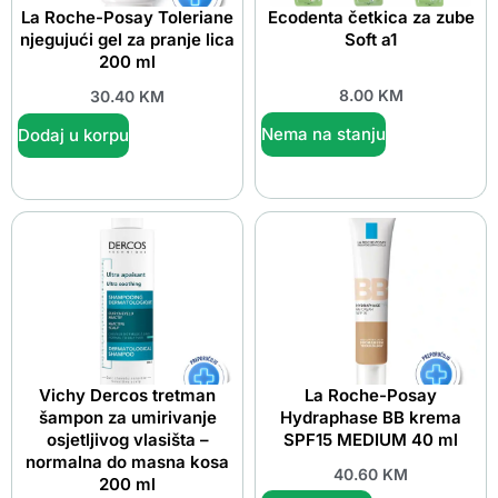
La Roche-Posay Toleriane
Ecodenta četkica za zube
njegujući gel za pranje lica
Soft a1
200 ml
8.00
KM
30.40
KM
Nema na stanju
Dodaj u korpu
Vichy Dercos tretman
La Roche-Posay
šampon za umirivanje
Hydraphase BB krema
osjetljivog vlasišta –
SPF15 MEDIUM 40 ml
normalna do masna kosa
40.60
KM
200 ml