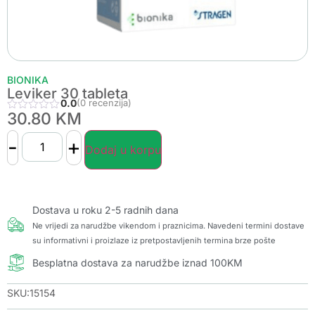
BIONIKA
Leviker 30 tableta
0.0
(0 recenzija)
30.80
KM
-
+
Dodaj u korpu
Dostava u roku 2-5 radnih dana
Ne vrijedi za narudžbe vikendom i praznicima. Navedeni termini dostave
su informativni i proizlaze iz pretpostavljenih termina brze pošte
Besplatna dostava za narudžbe iznad 100KM
SKU:15154