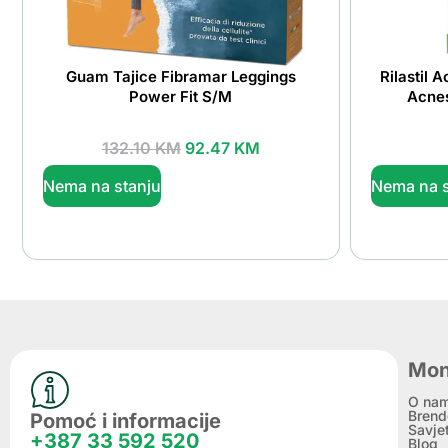
Guam Tajice Fibramar Leggings
Rilastil 
Power Fit S/M
Acnes
132.10
KM
92.47
KM
Nema na stanju
Nema na s
Mon
O na
Brend
Pomoć i informacije
Savje
+387 33 592 520
Blog