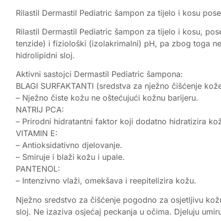
Rilastil Dermastil Pediatric šampon za tijelo i kosu po
Rilastil Dermastil Pediatric šampon za tijelo i kosu, p
tenzide) i fiziološki (izolakrimalni) pH, pa zbog toga n
hidrolipidni sloj.
Aktivni sastojci Dermastil Pediatric šampona:
BLAGI SURFAKTANTI (sredstva za nježno čišćenje kože
– Nježno čiste kožu ne oštećujući kožnu barijeru.
NATRIJ PCA:
– Prirodni hidratantni faktor koji dodatno hidratizira ko
VITAMIN E:
– Antioksidativno djelovanje.
– Smiruje i blaži kožu i upale.
PANTENOL:
– Intenzivno vlaži, omekšava i reepitelizira kožu.
Nježno sredstvo za čišćenje pogodno za osjetljivu kožu 
sloj. Ne izaziva osjećaj peckanja u očima. Djeluju umiru