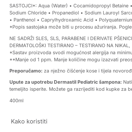
SASTOJCI*: Aqua (Water) • Cocamidopropyl Betaine •
Sodium Chloride • Propanediol • Sodium Lauroyl Sarcos
• Panthenol • Caprylhydroxamic Acid • Polyquaterniu
*Popis sastojaka može biti u procesu ažuriranja. Pogl
NE SADRŽI SLES, SLS, PARABENE I DERIVATE PŠEN
DERMATOLOŠKI TESTIRANO – TESTIRANO NA NIKAL, K
*Sastav proizvoda svodi mogućnost alergija na minim
**Manje od 1 ppm. Manje količine mogu izazvati preosj
Preporučamo:
za nježno čišćenje kose i tijela novoro
Upute za upotrebu Dermastil Pediatric šampona:
Nati
temeljito isperite. Možete ga razrijediti kod kupke za b
400ml
Kako koristiti