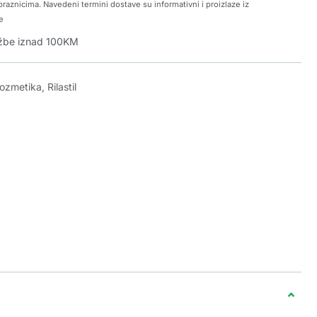
raznicima. Navedeni termini dostave su informativni i proizlaze iz
e
džbe iznad 100KM
kozmetika
,
Rilastil