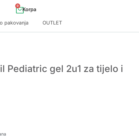
0
o pakovanja
OUTLET
l Pediatric gel 2u1 za tijelo i
ana