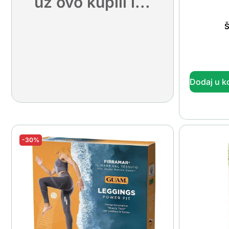
uz ovo kupili i...
Š
Dodaj u k
-30%