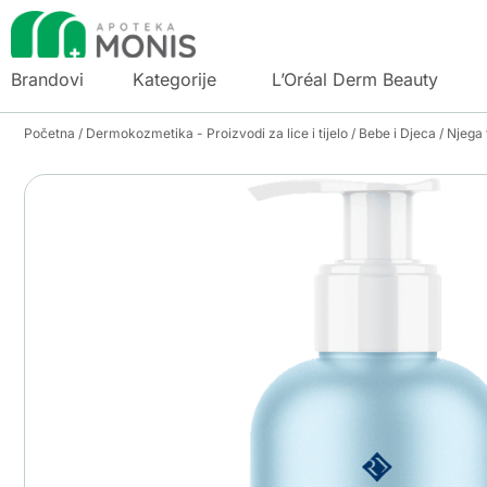
Brandovi
Kategorije
L’Oréal Derm Beauty
Početna
/
Dermokozmetika - Proizvodi za lice i tijelo
/
Bebe i Djeca
/
Njega t