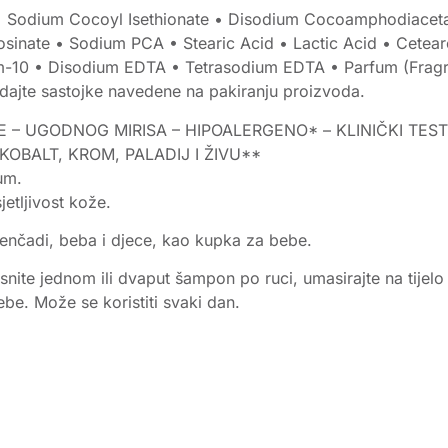
 Sodium Cocoyl Isethionate • Disodium Cocoamphodiacetat
inate • Sodium PCA • Stearic Acid • Lactic Acid • Ceteare
m-10 • Disodium EDTA • Tetrasodium EDTA • Parfum (Fragr
edajte sastojke navedene na pakiranju proizvoda.
ICE – UGODNOG MIRISA – HIPOALERGENO* – KLINIČKI T
OBALT, KROM, PALADIJ I ŽIVU**
um.
etljivost kože.
đenčadi, beba i djece, kao kupka za bebe.
snite jednom ili dvaput šampon po ruci, umasirajte na tijelo
ebe. Može se koristiti svaki dan.