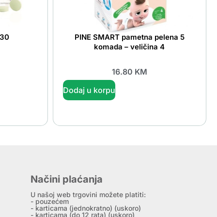
a30
PINE SMART pametna pelena 5
komada – veličina 4
16.80
KM
Dodaj u korpu
Načini plaćanja
U našoj web trgovini možete platiti:
- pouzećem
- karticama (jednokratno) (uskoro)
- karticama (do 12 rata) (uskoro)