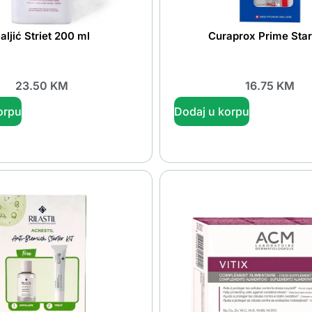
aljić Striet 200 ml
Curaprox Prime Star
23.50
KM
16.75
KM
orpu
Dodaj u korpu