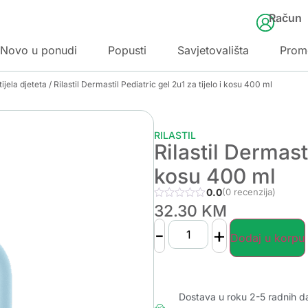
Račun
Novo u ponudi
Popusti
Savjetovališta
Prom
ijela djeteta
/ Rilastil Dermastil Pediatric gel 2u1 za tijelo i kosu 400 ml
RILASTIL
Rilastil Dermasti
kosu 400 ml
0.0
(0 recenzija)
32.30
KM
-
+
Dodaj u korpu
Dostava u roku 2-5 radnih d