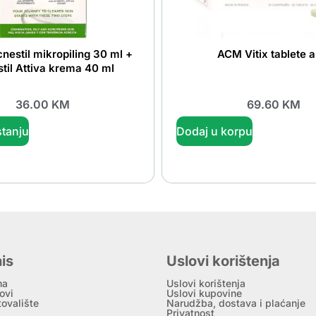
Acnestil mikropiling 30 ml +
ACM Vitix tablete 
til Attiva krema 40 ml
36.00
KM
69.60
KM
tanju
Dodaj u korpu
is
Uslovi korištenja
ma
Uslovi korištenja
ovi
Uslovi kupovine
tovalište
Narudžba, dostava i plaćanje
Privatnost