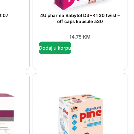
t 07
4U pharma Babytol D3+K1 30 twist –
off caps kapsule a30
14.75
KM
Dodaj u korpu