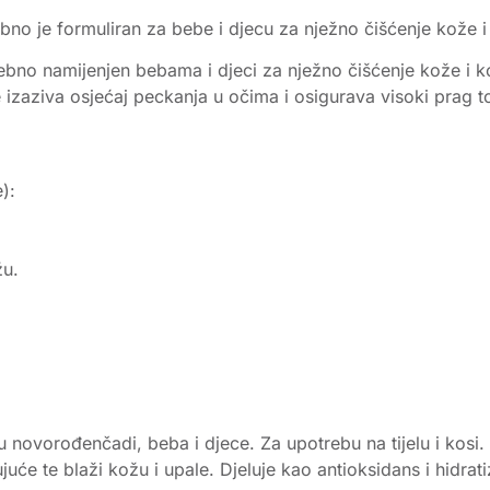
sebno je formuliran za bebe i djecu za nježno čišćenje kože 
osebno namijenjen bebama i djeci za nježno čišćenje kože i 
e izaziva osjećaj peckanja u očima i osigurava visoki prag to
):
žu.
novorođenčadi, beba i djece. Za upotrebu na tijelu i kosi. S
juće te blaži kožu i upale. Djeluje kao antioksidans i hidrati