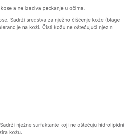
i kose a ne izaziva peckanje u očima.
kose. Sadrži sredstva za nježno čišćenje kože (blage
lerancije na koži. Čisti kožu ne oštećujući njezin
adrži nježne surfaktante koji ne oštećuju hidrolipidni
zira kožu.