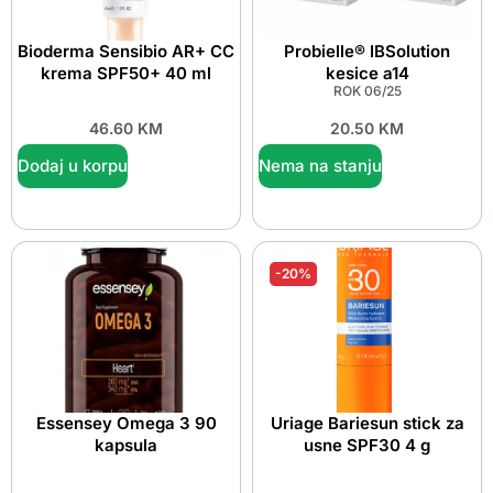
Bioderma Sensibio AR+ CC
Probielle® IBSolution
krema SPF50+ 40 ml
kesice a14
ROK 06/25
46.60
KM
20.50
KM
Dodaj u korpu
Nema na stanju
-20%
Essensey Omega 3 90
Uriage Bariesun stick za
kapsula
usne SPF30 4 g