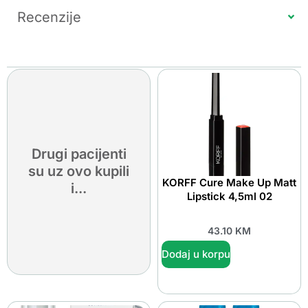
Recenzije
Drugi pacijenti
su uz ovo kupili
KORFF Cure Make Up Matt
i...
Lipstick 4,5ml 02
43.10
KM
Dodaj u korpu