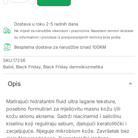
Dostava u roku 2-5 radnih dana
Ne vrijedi za narudžbe vikendom i praznicima. Navedeni termini dostave
su informativni i proizlaze iz pretpostavljenih termina brze pošte
Besplatna dostava za narudžbe iznad 100KM
SKU:17236
Babé
,
Black Friday
,
Black Friday dermokozmetika
Opis
Matirajući hidratantni fluid ultra lagane teksture,
posebno formuliran za mješovitu masnu kožu i/ili
kožu sklonu aknama. Sadrži niacinamid i salicilnu
kiselinu koji reguliraju sebum, djelujući keratolitički i
zacjeljujuće. Njeguje mikrobiom kože. Završetak bez