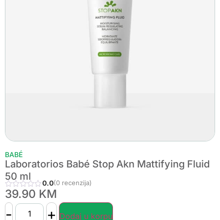
BABÉ
Laboratorios Babé Stop Akn Mattifying Fluid
50 ml
0.0
(0 recenzija)
39.90
KM
-
+
Dodaj u korpu