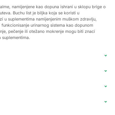
 palme, namijenjene kao dopuna ishrani u sklopu brige o
va. Buchu list je biljka koja se koristi u
lazi u suplementima namijenjenim muškom zdravlju,
lno funkcionisanje urinarnog sistema kao dopunom
je, pečenje ili otežano mokrenje mogu biti znaci
za suplementima.