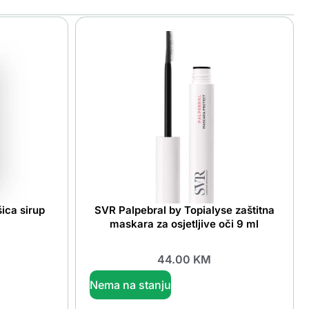
ica sirup
SVR Palpebral by Topialyse zaštitna
maskara za osjetljive oči 9 ml
44.00
KM
Nema na stanju