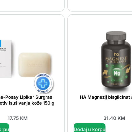
e-Posay Lipikar Surgras
HA Magnezij bisglicinat
rotiv isušivanja kože 150 g
17.75
KM
31.40
KM
orpu
Dodaj u korpu