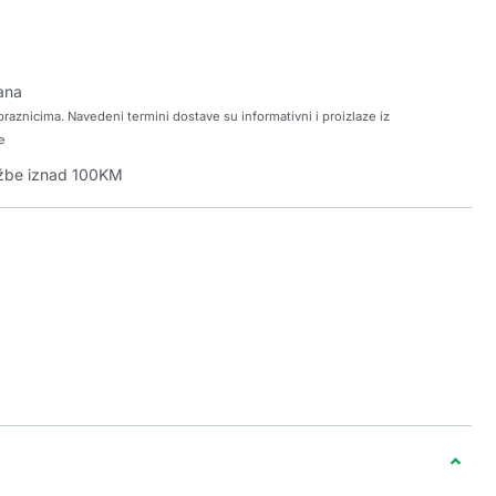
ana
raznicima. Navedeni termini dostave su informativni i proizlaze iz
e
džbe iznad 100KM