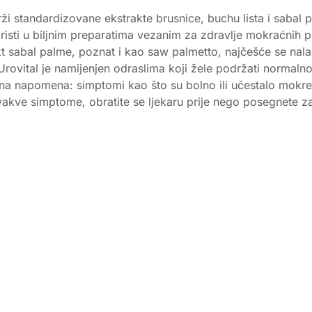
drži standardizovane ekstrakte brusnice, buchu lista i sabal
isti u biljnim preparatima vezanim za zdravlje mokraćnih pute
kt sabal palme, poznat i kao saw palmetto, najčešće se na
 Urovital je namijenjen odraslima koji žele podržati norma
a napomena: simptomi kao što su bolno ili učestalo mokren
ovakve simptome, obratite se ljekaru prije nego posegnete 