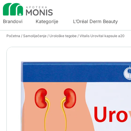
Brandovi
Kategorije
L’Oréal Derm Beauty
Početna
/
Samoliječenje
/
Urološke tegobe
/ Vitalis Urovital kapsule a20