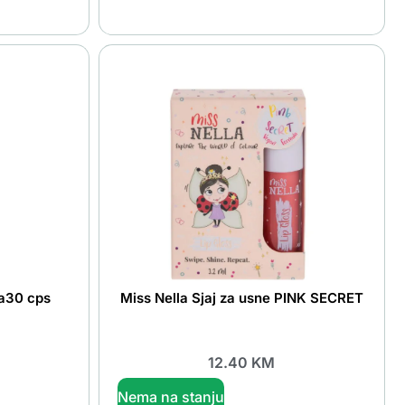
 a30 cps
Miss Nella Sjaj za usne PINK SECRET
12.40
KM
Nema na stanju