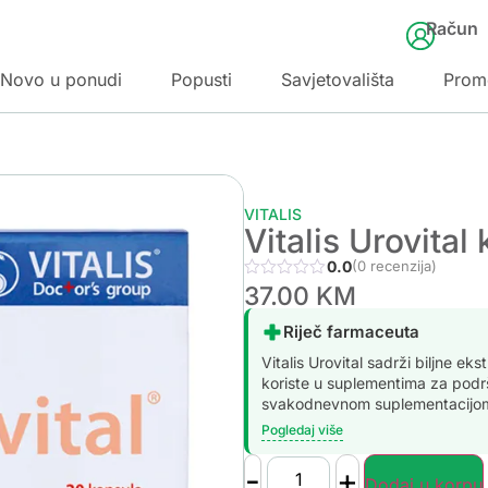
Račun
Novo u ponudi
Popusti
Savjetovališta
Prom
VITALIS
Vitalis Urovital
0.0
(0 recenzija)
37.00
KM
Riječ farmaceuta
Vitalis Urovital sadrži biljne ek
koriste u suplementima za podrš
svakodnevnom suplementacijom 
Pogledaj više
-
+
Dodaj u korpu