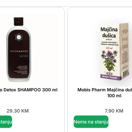
eo Detox SHAMPOO 300 ml
Mobis Pharm Majčina duš
100 ml
29.30
KM
7.90
KM
tanju
Nema na stanju