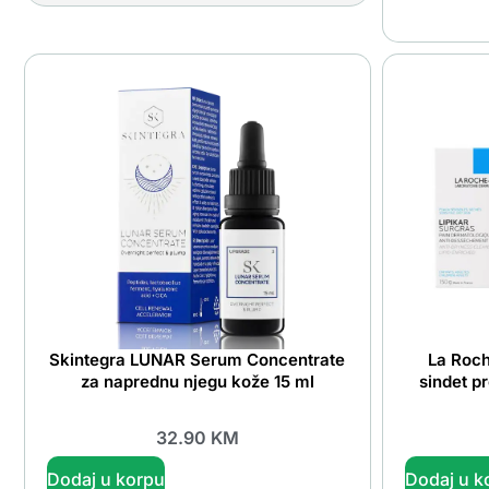
Skintegra LUNAR Serum Concentrate
La Roch
za naprednu njegu kože 15 ml
sindet p
32.90
KM
Dodaj u korpu
Dodaj u k