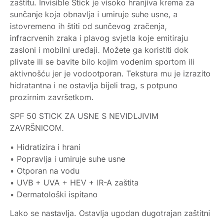
zaštitu. Invisible Stick je visoko hranjiva krema za
sunčanje koja obnavlja i umiruje suhe usne, a
istovremeno ih štiti od sunčevog zračenja,
infracrvenih zraka i plavog svjetla koje emitiraju
zasloni i mobilni uređaji. Možete ga koristiti dok
plivate ili se bavite bilo kojim vodenim sportom ili
aktivnošću jer je vodootporan. Tekstura mu je izrazito
hidratantna i ne ostavlja bijeli trag, s potpuno
prozirnim završetkom.
SPF 50 STICK ZA USNE S NEVIDLJIVIM
ZAVRŠNICOM.
• Hidratizira i hrani
• Popravlja i umiruje suhe usne
• Otporan na vodu
• UVB + UVA + HEV + IR-A zaštita
• Dermatološki ispitano
Lako se nastavlja. Ostavlja ugodan dugotrajan zaštitni