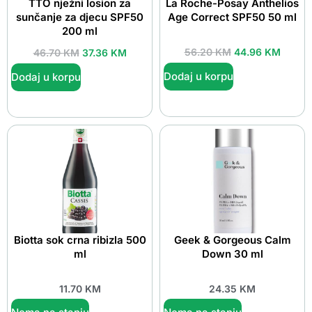
TTO nježni losion za
La Roche-Posay Anthelios
sunčanje za djecu SPF50
Age Correct SPF50 50 ml
200 ml
56.20
KM
44.96
KM
46.70
KM
37.36
KM
Dodaj u korpu
Dodaj u korpu
Biotta sok crna ribizla 500
Geek & Gorgeous Calm
ml
Down 30 ml
11.70
KM
24.35
KM