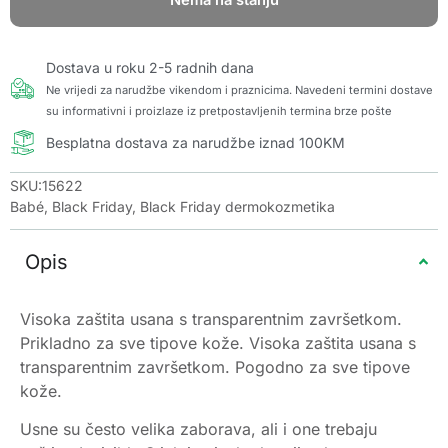
Nema na stanju
Dostava u roku 2-5 radnih dana
Ne vrijedi za narudžbe vikendom i praznicima. Navedeni termini dostave
su informativni i proizlaze iz pretpostavljenih termina brze pošte
Besplatna dostava za narudžbe iznad 100KM
SKU:15622
Babé
,
Black Friday
,
Black Friday dermokozmetika
Opis
Visoka zaštita usana s transparentnim završetkom.
Prikladno za sve tipove kože. Visoka zaštita usana s
transparentnim završetkom. Pogodno za sve tipove
kože.
Usne su često velika zaborava, ali i one trebaju