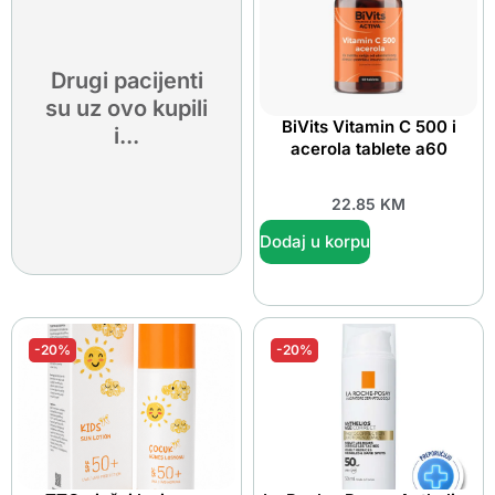
Drugi pacijenti
su uz ovo kupili
BiVits Vitamin C 500 i
i...
acerola tablete a60
22.85
KM
Dodaj u korpu
-20%
-20%