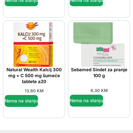
Nema na stanju
Nema na stanju
Natural Wealth Kalcij 300
Sebamed Sindet za pranje
mg + C 500 mg šumeće
100 g
tablete a20
6.30
KM
13.80
KM
Nema na stanju
Nema na stanju