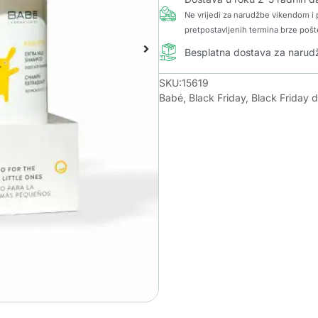
Ne vrijedi za narudžbe vikendom i p
pretpostavljenih termina brze pošt
Besplatna dostava za naru
SKU:15619
Babé
,
Black Friday
,
Black Friday 