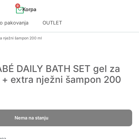
0
o pakovanja
OUTLET
ra nježni šampon 200 ml
ABÉ DAILY BATH SET gel za
 + extra nježni šampon 200
Nema na stanju
ana