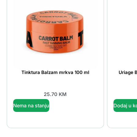
Tinktura Balzam mrkva 100 ml
Uriage 
25.70
KM
Nema na stanju
Dodaj u k