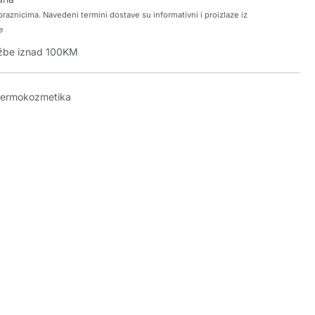
raznicima. Navedeni termini dostave su informativni i proizlaze iz
e
džbe iznad 100KM
dermokozmetika