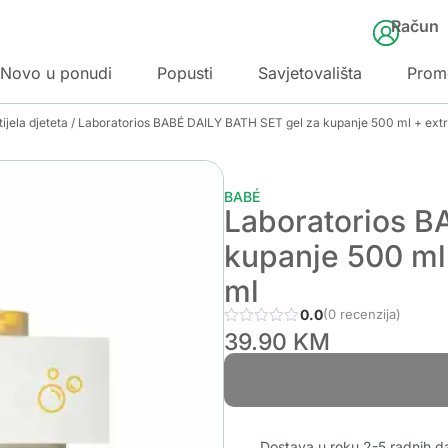
Račun
Novo u ponudi
Popusti
Savjetovališta
Prom
ijela djeteta
/ Laboratorios BABÉ DAILY BATH SET gel za kupanje 500 ml + ext
BABÉ
Laboratorios B
kupanje 500 ml
ml
0.0
(0 recenzija)
39.90
KM
Dostava u roku 2-5 radnih d