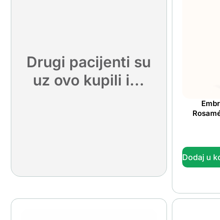
Drugi pacijenti su
uz ovo kupili i...
Embr
Rosamél
Dodaj u k