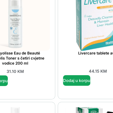
yolisse Eau de Beauté
Livercare tablete 
is Toner s četiri cvjetne
vodice 200 ml
44.15
KM
31.10
KM
Dodaj u korpu
orpu