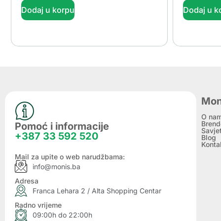
Dodaj u korpu
Dodaj u k
Mon
O na
Brend
Pomoć i informacije
Savje
+387 33 592 520
Blog
Konta
Mail za upite o web narudžbama:
info@monis.ba
Adresa
Franca Lehara 2 / Alta Shopping Centar
Radno vrijeme
09:00h do 22:00h