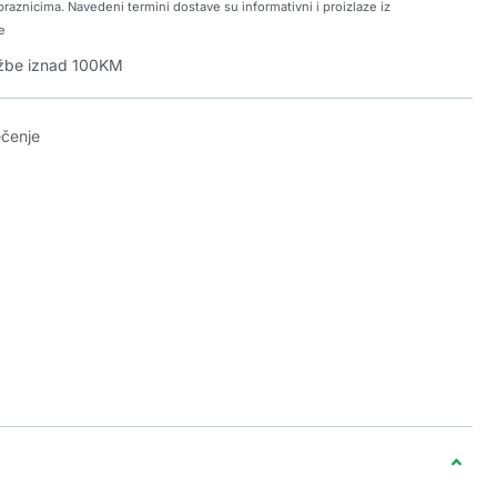
raznicima. Navedeni termini dostave su informativni i proizlaze iz
e
džbe iznad 100KM
ečenje