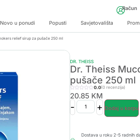
Račun
Novo u ponudi
Popusti
Savjetovališta
Prom
okers relief sirup za pušače 250 ml
DR. THEISS
Dr. Theiss Muco
pušače 250 ml
0.0
(0 recenzija)
20.85
KM
-
+
Dodaj u korpu
Dostava u roku 2-5 radnih d