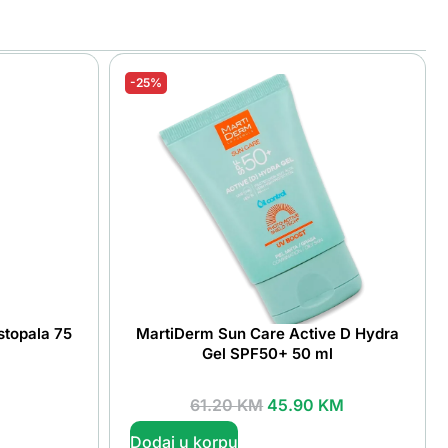
-25%
stopala 75
MartiDerm Sun Care Active D Hydra
Gel SPF50+ 50 ml
61.20
KM
45.90
KM
Dodaj u korpu