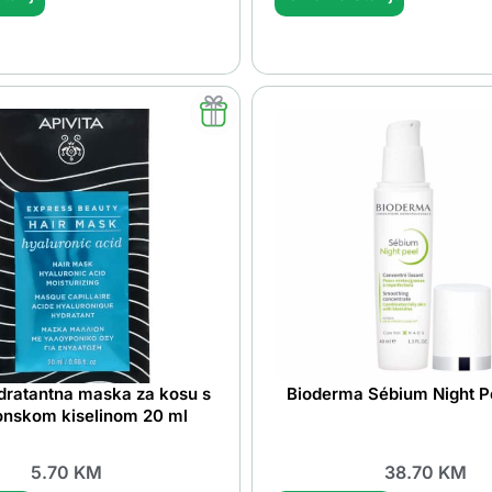
idratantna maska za kosu s
Bioderma Sébium Night P
ronskom kiselinom 20 ml
5.70
KM
38.70
KM