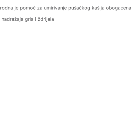
rirodna je pomoć za umirivanje pušačkog kašlja obogaćena i
 nadražaja grla i ždrijela