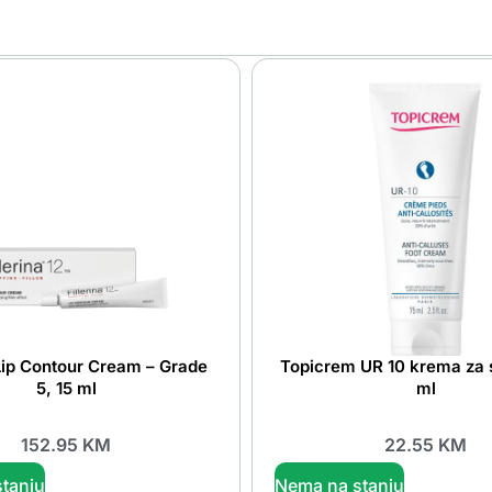
 Lip Contour Cream – Grade
Topicrem UR 10 krema za 
5, 15 ml
ml
152.95
KM
22.55
KM
tanju
Nema na stanju