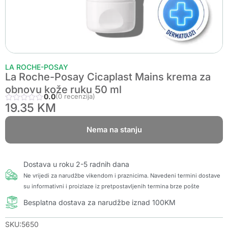
LA ROCHE-POSAY
La Roche-Posay Cicaplast Mains krema za
obnovu kože ruku 50 ml
0.0
(0 recenzija)
19.35
KM
Nema na stanju
Dostava u roku 2-5 radnih dana
Ne vrijedi za narudžbe vikendom i praznicima. Navedeni termini dostave
su informativni i proizlaze iz pretpostavljenih termina brze pošte
Besplatna dostava za narudžbe iznad 100KM
SKU:5650