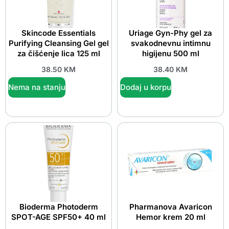
Skincode Essentials
Uriage Gyn-Phy gel za
Purifying Cleansing Gel gel
svakodnevnu intimnu
za čišćenje lica 125 ml
higijenu 500 ml
38.50
KM
38.40
KM
Nema na stanju
Dodaj u korpu
Bioderma Photoderm
Pharmanova Avaricon
SPOT-AGE SPF50+ 40 ml
Hemor krem 20 ml