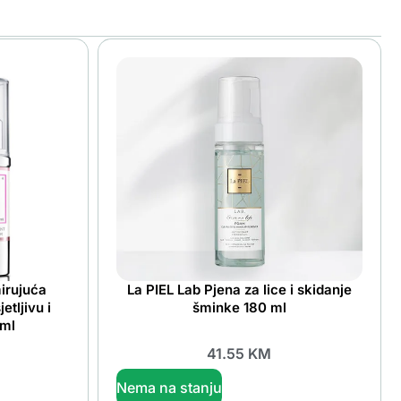
irujuća
La PIEL Lab Pjena za lice i skidanje
etljivu i
šminke 180 ml
 ml
41.55
KM
Nema na stanju