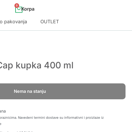
0
o pakovanja
OUTLET
 Cap kupka 400 ml
Nema na stanju
ana
raznicima. Navedeni termini dostave su informativni i proizlaze iz
e