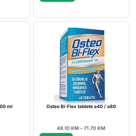
100 ml
Osteo Bi-Flex tablete a40 / a80
48.10
KM
–
71.70
KM