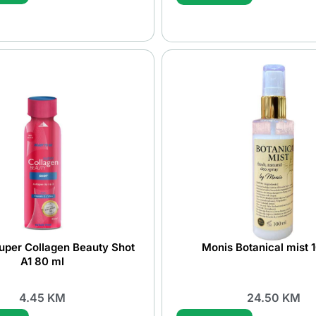
uper Collagen Beauty Shot
Monis Botanical mist 
A1 80 ml
4.45
KM
24.50
KM