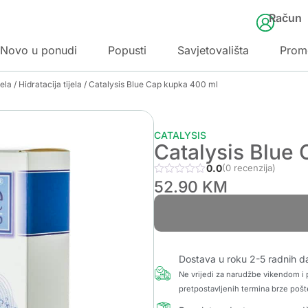
Račun
Novo u ponudi
Popusti
Savjetovališta
Prom
jela
/
Hidratacija tijela
/ Catalysis Blue Cap kupka 400 ml
CATALYSIS
Catalysis Blue
0.0
(0 recenzija)
52.90
KM
Dostava u roku 2-5 radnih d
Ne vrijedi za narudžbe vikendom i p
pretpostavljenih termina brze pošt