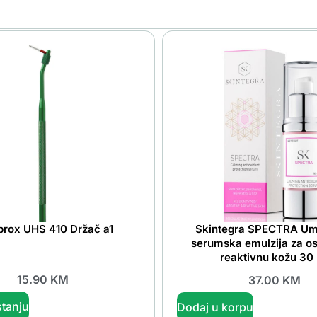
prox UHS 410 Držač a1
Skintegra SPECTRA Um
serumska emulzija za osj
reaktivnu kožu 30
15.90
KM
37.00
KM
tanju
Dodaj u korpu