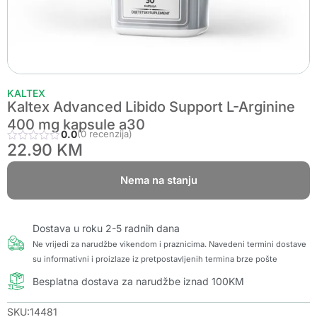
KALTEX
Kaltex Advanced Libido Support L-Arginine
400 mg kapsule a30
0.0
(0 recenzija)
22.90
KM
Nema na stanju
Dostava u roku 2-5 radnih dana
Ne vrijedi za narudžbe vikendom i praznicima. Navedeni termini dostave
su informativni i proizlaze iz pretpostavljenih termina brze pošte
Besplatna dostava za narudžbe iznad 100KM
SKU:14481