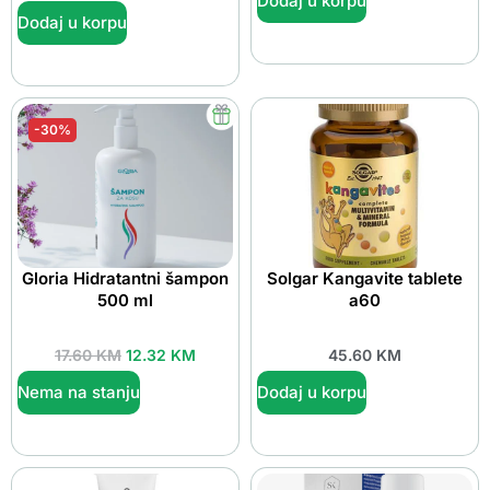
Dodaj u korpu
Dodaj u korpu
-30%
Gloria Hidratantni šampon
Solgar Kangavite tablete
500 ml
a60
17.60
KM
12.32
KM
45.60
KM
Nema na stanju
Dodaj u korpu