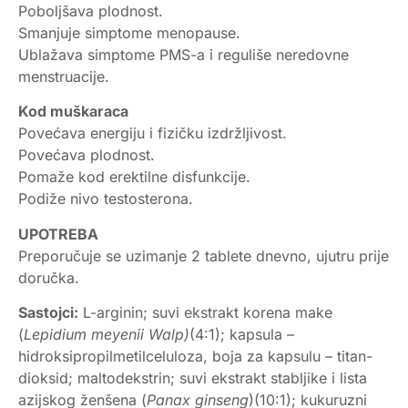
Poboljšava plodnost.
Smanjuje simptome menopause.
Ublažava simptome PMS-a i reguliše neredovne
menstruacije.
Kod muškaraca
Povećava energiju i fizičku izdržljivost.
Povećava plodnost.
Pomaže kod erektilne disfunkcije.
Podiže nivo testosterona.
UPOTREBA
Preporučuje se uzimanje 2 tablete dnevno, ujutru prije
doručka.
Sastojci:
L-arginin; suvi ekstrakt korena make
(
Lepidium meyenii Walp)
(4:1); kapsula –
hidroksipropilmetilceluloza, boja za kapsulu – titan-
dioksid; maltodekstrin; suvi ekstrakt stabljike i lista
azijskog ženšena (
Panax ginseng
)(10:1); kukuruzni