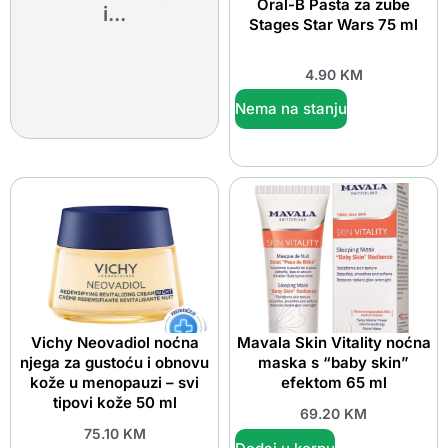
Oral-B Pasta za zube
i...
Stages Star Wars 75 ml
4.90
KM
Nema na stanju
Vichy Neovadiol noćna
Mavala Skin Vitality noćna
njega za gustoću i obnovu
maska s “baby skin”
kože u menopauzi – svi
efektom 65 ml
tipovi kože 50 ml
69.20
KM
75.10
KM