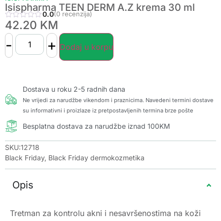
Isispharma TEEN DERM A.Z krema 30 ml
0.0
(0 recenzija)
42.20
KM
-
+
Dodaj u korpu
Dostava u roku 2-5 radnih dana
Ne vrijedi za narudžbe vikendom i praznicima. Navedeni termini dostave
su informativni i proizlaze iz pretpostavljenih termina brze pošte
Besplatna dostava za narudžbe iznad 100KM
SKU:12718
Black Friday
,
Black Friday dermokozmetika
Opis
Tretman za kontrolu akni i nesavršenostima na koži