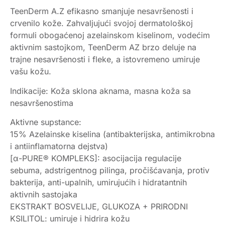
TeenDerm A.Z efikasno smanjuje nesavršenosti i
crvenilo kože. Zahvaljujući svojoj dermatološkoj
formuli obogaćenoj azelainskom kiselinom, vodećim
aktivnim sastojkom, TeenDerm AZ brzo deluje na
trajne nesavršenosti i fleke, a istovremeno umiruje
vašu kožu.
Indikacije: Koža sklona aknama, masna koža sa
nesavršenostima
Aktivne supstance:
15% Azelainske kiselina (antibakterijska, antimikrobna
i antiinflamatorna dejstva)
[α-PURE® KOMPLEKS]: asocijacija regulacije
sebuma, adstrigentnog pilinga, pročišćavanja, protiv
bakterija, anti-upalnih, umirujućih i hidratantnih
aktivnih sastojaka
EKSTRAKT BOSVELIJE, GLUKOZA + PRIRODNI
KSILITOL: umiruje i hidrira kožu