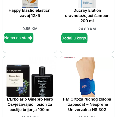
Happy Elastic elastični
Ducray Elution
zavoj 12×5
uravnotežujući šampon
200 ml
9.55
KM
24.80
KM
Nema na stanju
Dodaj u korpu
L’Erbolario Ginepro Nero
I-M Ortoza ručnog zgloba
Osvježavajući losion za
(zapešća) – Neoprene
poslije brijanja 100 ml
Univerzalna NS 302