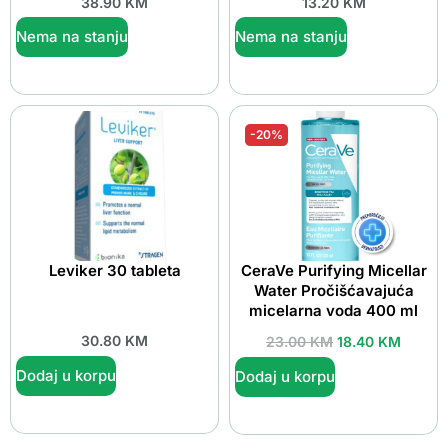
38.90
KM
13.20
KM
Nema na stanju
Nema na stanju
-20%
Leviker 30 tableta
CeraVe Purifying Micellar
Water Pročišćavajuća
micelarna voda 400 ml
30.80
KM
23.00
KM
18.40
KM
Dodaj u korpu
Dodaj u korpu