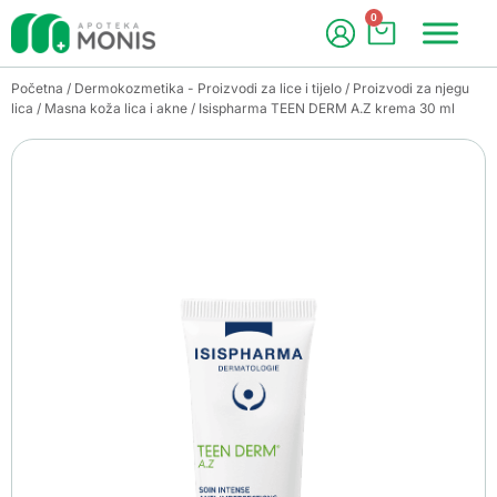
0
Početna
/
Dermokozmetika - Proizvodi za lice i tijelo
/
Proizvodi za njegu
lica
/
Masna koža lica i akne
/ Isispharma TEEN DERM A.Z krema 30 ml