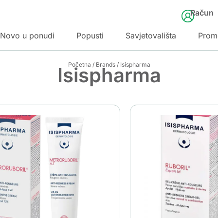
Račun
Novo u ponudi
Popusti
Savjetovališta
Prom
Početna
/
Brands
/ Isispharma
Isispharma