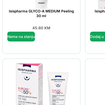
Isispharma GLYCO-A MEDIUM Peeling
Isisp
30 ml
45.60
KM
Nema na stanju
Dodaj u