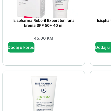
Isispharma Ruboril Expert tonirana
Isisph
krema SPF 50+ 40 ml
45.00
KM
Dodaj u korpu
Dodaj u