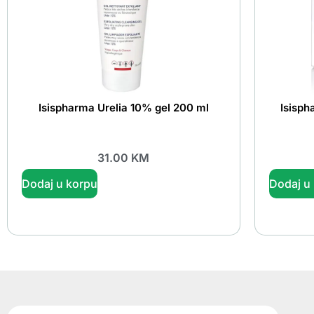
Isispharma Urelia 10% gel 200 ml
Isisp
31.00
KM
Dodaj u korpu
Dodaj u