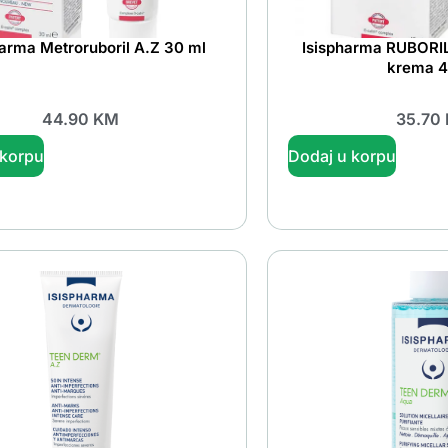
harma Metroruboril A.Z 30 ml
Isispharma RUBORI
krema 4
44.90
KM
35.70
 korpu
Dodaj u korpu