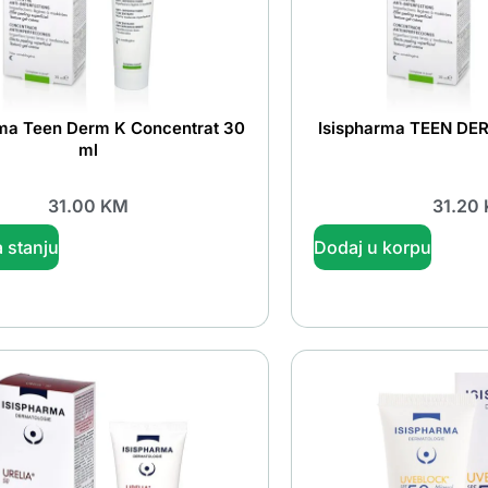
rma Teen Derm K Concentrat 30
Isispharma TEEN DE
ml
31.00
KM
31.20
 stanju
Dodaj u korpu