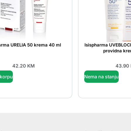
harma URELIA 50 krema 40 ml
Isispharma UVEBLOC
providna kr
42.20
KM
43.90
 korpu
Nema na stanju