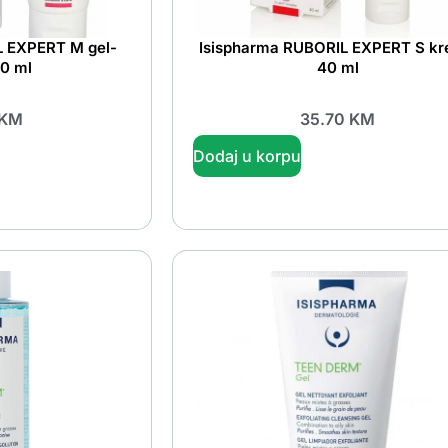
L EXPERT M gel-
Isispharma RUBORIL EXPERT S k
0 ml
40 ml
KM
35.70
KM
Dodaj u korpu