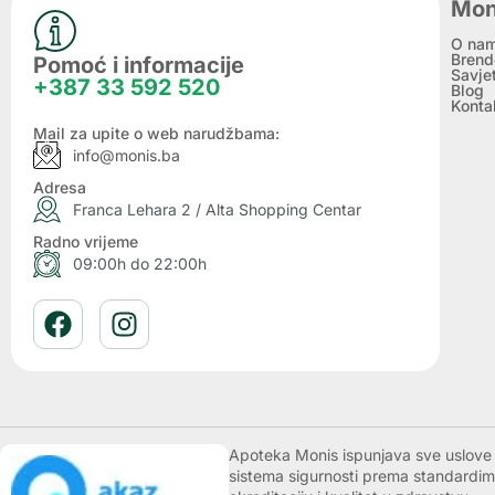
Mon
O na
Brend
Pomoć i informacije
Savje
+387 33 592 520
Blog
Konta
Mail za upite o web narudžbama:
info@monis.ba
Adresa
Franca Lehara 2 / Alta Shopping Centar
Radno vrijeme
09:00h do 22:00h
Apoteka Monis ispunjava sve uslove k
sistema sigurnosti prema standardim