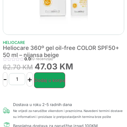
HELIOCARE
Heliocare 360º gel oil-free COLOR SPF50+
50 ml – nijansa beige
0.0
(0 recenzija)
47.03
KM
62.70
KM
-
+
Dodaj u korpu
Dostava u roku 2-5 radnih dana
Ne vrijedi za narudžbe vikendom i praznicima. Navedeni termini dostave
su informativni i proizlaze iz pretpostavljenih termina brze pošte
Besplatna dostava za narudžbe iznad 100KM