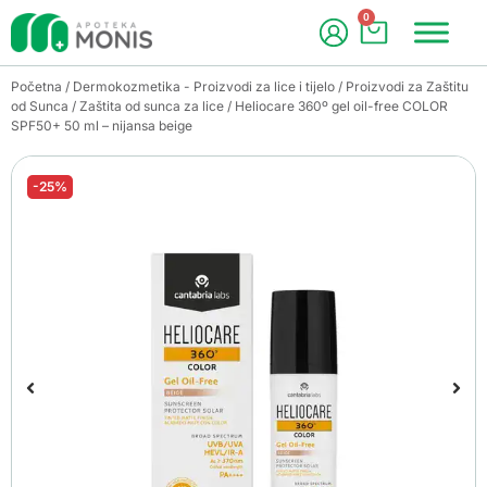
0
Početna
/
Dermokozmetika - Proizvodi za lice i tijelo
/
Proizvodi za Zaštitu
od Sunca
/
Zaštita od sunca za lice
/ Heliocare 360º gel oil-free COLOR
SPF50+ 50 ml – nijansa beige
-25%