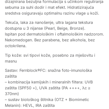
dizajnirana bezuljna formulacija s učinkom reguliranja
sebuma za suhi dodir i mat efekt. Hidratizirajuća
sredstva osiguravaju optimalnu razinu vlage u koži.
Tekuća, laka za nanošenje, ultra lagana tekstura
dostupna u 3 nijanse (Pearl, Beige, Bronze).
Ispitan pod dermatološkim i oftalmološkim nadzorom.
Nekomedogen. Bez parabena, bez alkohola, bez
octokrilena.
Tip kože: svi tipovi kože, posebno za mješovitu i
masnu
Sastav: Fernblock®FC: snažna foto-imunološka
zaštita
– kombinacija kemijskih i mineralnih filtera: UVB
zaštita (SPF50 +), UVA zaštita (PA ++++, λc ≥
370nm)
– sustav biološkog štitnika (OTZ + Biomimetic
Melanin): HEVL, IRA zaštita