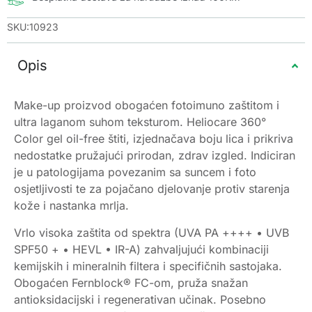
SKU:10923
Opis
Make-up proizvod obogaćen fotoimuno zaštitom i
ultra laganom suhom teksturom. Heliocare 360°
Color gel oil-free štiti, izjednačava boju lica i prikriva
nedostatke pružajući prirodan, zdrav izgled. Indiciran
je u patologijama povezanim sa suncem i foto
osjetljivosti te za pojačano djelovanje protiv starenja
kože i nastanka mrlja.
Vrlo visoka zaštita od spektra (UVA PA ++++ • UVB
SPF50 + • HEVL • IR-A) zahvaljujući kombinaciji
kemijskih i mineralnih filtera i specifičnih sastojaka.
Obogaćen Fernblock® FC-om, pruža snažan
antioksidacijski i regenerativan učinak. Posebno