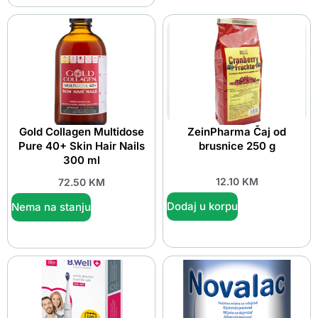
Gold Collagen Multidose
ZeinPharma Čaj od
Pure 40+ Skin Hair Nails
brusnice 250 g
300 ml
12.10
KM
72.50
KM
Dodaj u korpu
Nema na stanju