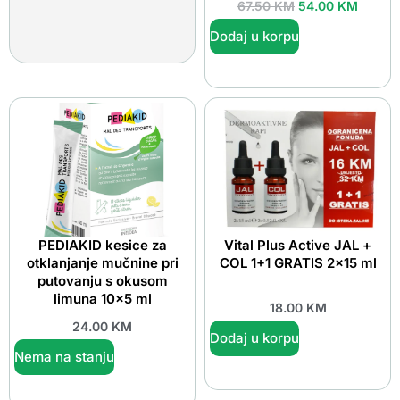
67.50
KM
54.00
KM
Dodaj u korpu
PEDIAKID kesice za
Vital Plus Active JAL +
otklanjanje mučnine pri
COL 1+1 GRATIS 2×15 ml
putovanju s okusom
limuna 10×5 ml
18.00
KM
24.00
KM
Dodaj u korpu
Nema na stanju