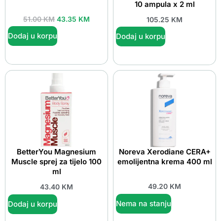
10 ampula x 2 ml
51.00
KM
43.35
KM
105.25
KM
Dodaj u korpu
Dodaj u korpu
BetterYou Magnesium
Noreva Xerodiane CERA+
Muscle sprej za tijelo 100
emolijentna krema 400 ml
ml
49.20
KM
43.40
KM
Nema na stanju
Dodaj u korpu