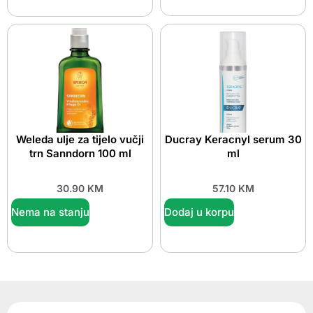
Weleda ulje za tijelo vučji
Ducray Keracnyl serum 30
trn Sanndorn 100 ml
ml
30.90
KM
57.10
KM
Nema na stanju
Dodaj u korpu