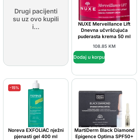
Drugi pacijenti
su uz ovo kupili
NUXE Merveillance Lift
i...
Dnevna učvršćujuća
puderasta krema 50 ml
108.85
KM
Dodaj u korpu
-15%
Noreva EXFOLIAC nježni
MartiDerm Black Diamond
pjenasti gel 400 ml
Epigence Optima SPF50+