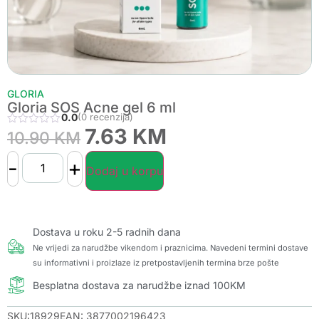
GLORIA
Gloria SOS Acne gel 6 ml
0.0
(0 recenzija)
7.63
KM
10.90
KM
-
+
Dodaj u korpu
Dostava u roku 2-5 radnih dana
Ne vrijedi za narudžbe vikendom i praznicima. Navedeni termini dostave
su informativni i proizlaze iz pretpostavljenih termina brze pošte
Besplatna dostava za narudžbe iznad 100KM
SKU:18929
EAN: 3877002196423