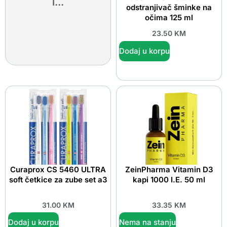
i...
odstranjivač šminke na
očima 125 ml
23.50
KM
Dodaj u korpu
Curaprox CS 5460 ULTRA
ZeinPharma Vitamin D3
soft četkice za zube set a3
kapi 1000 I.E. 50 ml
31.00
KM
33.35
KM
Dodaj u korpu
Nema na stanju